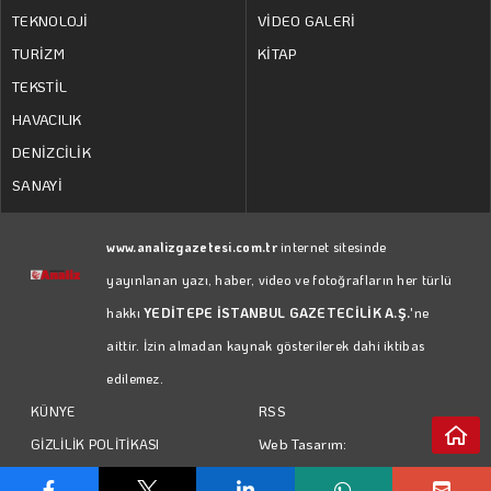
TEKNOLOJİ
VİDEO GALERİ
TURİZM
KİTAP
TEKSTİL
HAVACILIK
DENİZCİLİK
SANAYİ
www.analizgazetesi.com.tr
internet sitesinde
yayınlanan yazı, haber, video ve fotoğrafların her türlü
hakkı
YEDİTEPE İSTANBUL GAZETECİLİK A.Ş.
'ne
aittir. İzin almadan kaynak gösterilerek dahi iktibas
edilemez.
RSS
KÜNYE
Web Tasarım:
GİZLİLİK POLİTİKASI
Türk Bilişim
KULLANIM KOŞULLARI