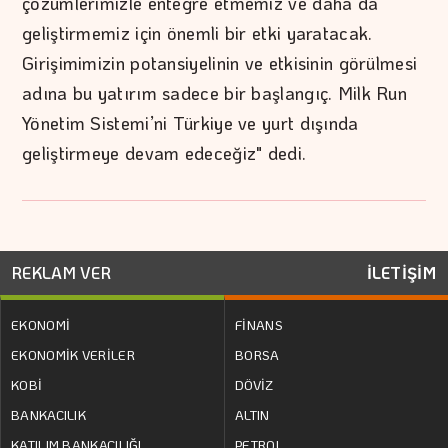
çözümlerimizle entegre etmemiz ve daha da
geliştirmemiz için önemli bir etki yaratacak.
Girişimimizin potansiyelinin ve etkisinin görülmesi
adına bu yatırım sadece bir başlangıç. Milk Run
Yönetim Sistemi’ni Türkiye ve yurt dışında
geliştirmeye devam edeceğiz" dedi.
REKLAM VER
İLETİŞİM
EKONOMİ
FİNANS
EKONOMİK VERİLER
BORSA
KOBİ
DÖVİZ
BANKACILIK
ALTIN
KATILIM BANKACILIĞI
PETROL