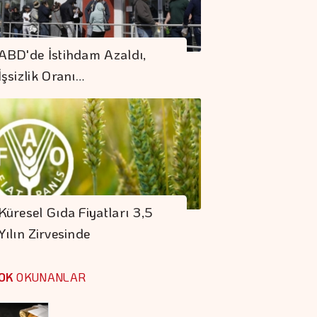
Daniel Klein İhracat
ABD'de İstihdam Azaldı,
Atağına Kalktı
İşsizlik Oranı…
Albaraka Türk'ten
2026'nın İlk
Yarısında 4 Milyar
Lira Net Kar
"Finansman Zinciri
Kırılırsa üretim
Küresel Gıda Fiyatları 3,5
Zinciri De Durur"
Yılın Zirvesinde
Barışın Ekonomik
Getirisi Yüksek
OK
OKUNANLAR