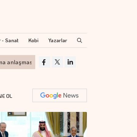
r - Sanat
Kobi
Yazarlar
nlaşması
Altının kilogramı 6 milyon 673 bin 
NE OL