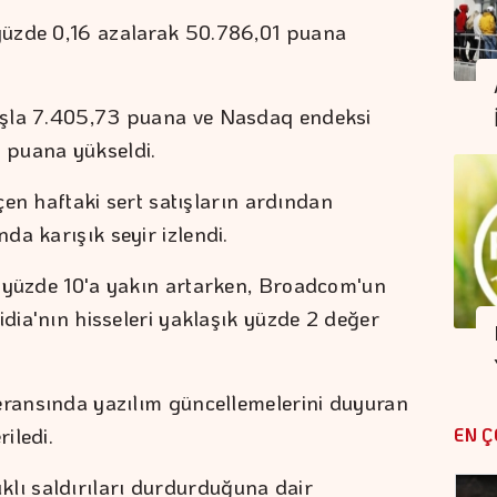
yüzde 0,16 azalarak 50.786,01 puana
ışla 7.405,73 puana ve Nasdaq endeksi
 puana yükseldi.
eçen haftaki sert satışların ardından
da karışık seyir izlendi.
i yüzde 10'a yakın artarken, Broadcom'un
idia'nın hisseleri yaklaşık yüzde 2 değer
eransında yazılım güncellemelerini duyuran
iledi.
EN Ç
ılıklı saldırıları durdurduğuna dair