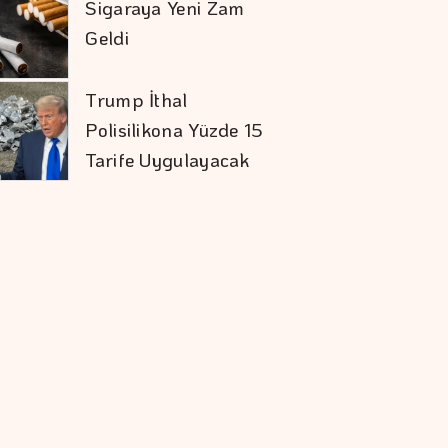
Sigaraya Yeni Zam
Geldi
Trump İthal
Polisilikona Yüzde 15
Tarife Uygulayacak
Karadağ'ı Vizesiz
Görmek İsteyenlere
Avantajlı Tur
Seçenekleri
Çocuk Güvenliği
Davasında Yarım
Milyar Dolar Ceza
Aytemiz, Türkiye'nin
En Büyük İlk 25