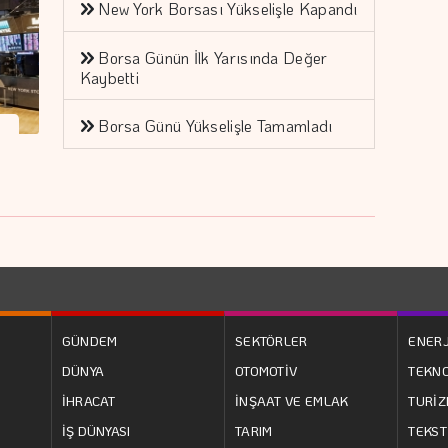
New York Borsası Yükselişle Kapandı
Borsa Günün İlk Yarısında Değer
Kaybetti
Borsa Günü Yükselişle Tamamladı
e
GÜNDEM
SEKTÖRLER
ENERJ
DÜNYA
OTOMOTİV
TEKNO
İHRACAT
İNŞAAT VE EMLAK
TURİ
İŞ DÜNYASI
TARIM
TEKST