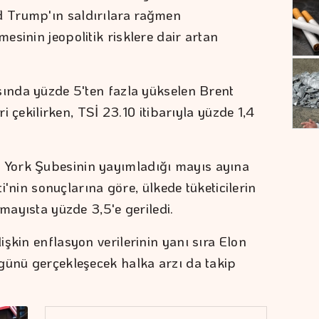
 Trump'ın saldırılara rağmen
sinin jeopolitik risklere dair artan
sında yüzde 5'ten fazla yükselen Brent
ri çekilirken, TSİ 23.10 itibarıyla yüzde 1,4
York Şubesinin yayımladığı mayıs ayına
ti'nin sonuçlarına göre, ülkede tüketicilerin
 mayısta yüzde 3,5'e geriledi.
şkin enflasyon verilerinin yanı sıra Elon
günü gerçekleşecek halka arzı da takip