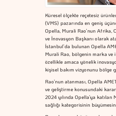
Küresel ölçekte reçetesiz ürünle
(VMS) pazarında en geniş üçünc
Opella, Murali Rao’nun Afrika,
ve İnovasyon Başkanı olarak at
İstanbul’da bulunan Opella AM
Murali Rao, bölgenin marka ve in
özellikle amaca yönelik inovas
kişisel bakım vizyonunu bölge g
Rao’nun atanması, Opella AMET’
ve geliştirme konusundaki kararl
2024 yılında Opella’ya katılan
sağlığı kategorisinin büyümesini