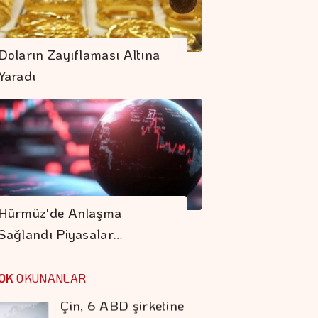
İran İle Umman
Hürmüz Geçişi
Doların Zayıflaması Altına
Konusunda Anlaştı
Yaradı
VİOP'ta Endeks
Kontratı Güne Yatay
Başladı
AB'de üretici
Fiyatları Haziranda
Hürmüz'de Anlaşma
Azaldı
Sağlandı Piyasalar…
Çin, 6 ABD şirketine
Yaptırım
OK
OKUNANLAR
Uygulayacak
Kalkınma Ve Yatırım