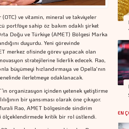
r (OTC) ve vitamin, mineral ve takviyeler
ü portföye sahip öz bakım odaklı şirket
 Orta Doğu ve Türkiye (AMET) Bölgesi Marka
andığını duyurdu. Yeni görevinde
ET merkez ofisinde görev yapacak olan
ovasyon stratejilerine liderlik edecek. Rao,
yonla büyümeyi hızlandırmaya ve Opella'nın
enelinde ilerletmeye odaklanacak.
in organizasyon içinden yetenek yetiştirme
ılığının bir yansıması olarak öne çıkıyor.
 Murali Rao, AMET bölgesinde sindirim
EN Ç
 ölçeklendirmede kritik bir rol üstlendi.