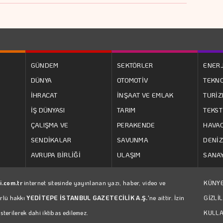
GÜNDEM
SEKTÖRLER
ENERJ
DÜNYA
OTOMOTİV
TEKNO
İHRACAT
İNŞAAT VE EMLAK
TURİ
İŞ DÜNYASI
TARIM
TEKST
ÇALIŞMA VE
PERAKENDE
HAVAC
SENDİKALAR
SAVUNMA
DENİZ
AVRUPA BİRLİĞİ
ULAŞIM
SANAY
i.com.tr
internet sitesinde yayınlanan yazı, haber, video ve
KÜNY
ürlü hakkı
YEDİTEPE İSTANBUL GAZETECİLİK A.Ş.
'ne aittir. İzin
GİZLİL
erilerek dahi iktibas edilemez.
KULLA