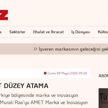
a
Sektörler
İthalat ve İhracat
İş Dünyası
Kültü
İşveren markasının geleceğini şekillend
Cuma 08 Mayıs 2026 09:26
ABO
T DÜZEY ATAMA
ürkiye bölgesinde marka ve inovasyon
e Murali Rao'yu AMET Marka ve İnovasyon