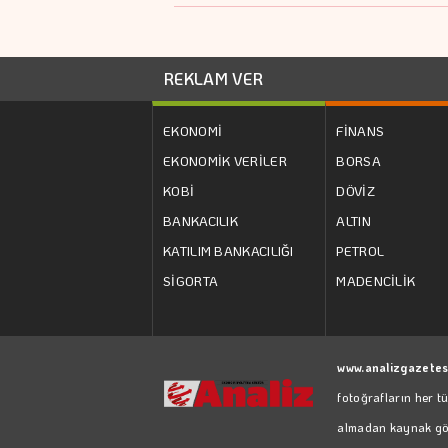
REKLAM VER
EKONOMİ
FİNANS
EKONOMİK VERİLER
BORSA
KOBİ
DÖVİZ
BANKACILIK
ALTIN
KATILIM BANKACILIĞI
PETROL
SİGORTA
MADENCİLİK
www.analizgazetes
fotoğrafların her t
almadan kaynak göst