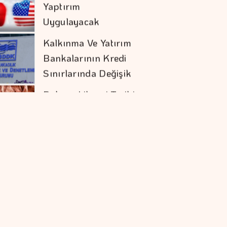
Bankalarının Kredi
Sınırlarında Değişik
Bakırın Libresi Tarihi
Zirvesine Yakın
Seyrediyor
Spot Piyasada
Elektrik Fiyatları
Spot Piyasada Doğal
Gaz Fiyatları
Altının Kilogram
Fiyatı 6 Milyon 360