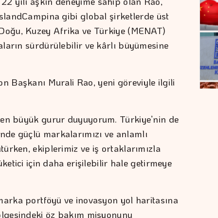
2 yılı aşkın deneyime sahip olan Rao,
eslandCampina gibi global şirketlerde üst
 Doğu, Kuzey Afrika ve Türkiye (MENAT)
ların sürdürülebilir ve kârlı büyümesine
Başkanı Murali Rao, yeni göreviyle ilgili
ten büyük gurur duyuyorum. Türkiye’nin de
nde güçlü markalarımızı ve anlamlı
ürken, ekiplerimiz ve iş ortaklarımızla
ketici için daha erişilebilir hale getirmeye
marka portföyü ve inovasyon yol haritasına
bölgesindeki öz bakım misyonunu