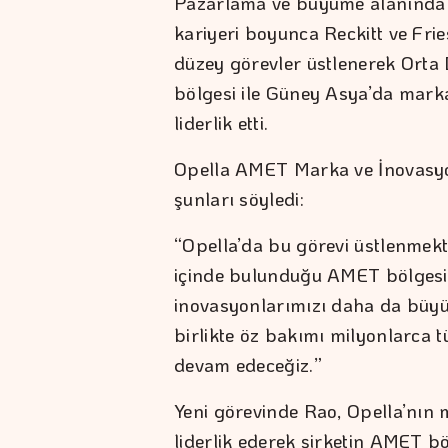
Pazarlama ve büyüme alanında 2
kariyeri boyunca Reckitt ve Fri
düzey görevler üstlenerek Orta
bölgesi ile Güney Asya’da marka
liderlik etti.
Opella AMET Marka ve İnovasyon 
şunları söyledi:
“Opella’da bu görevi üstlenmek
içinde bulunduğu AMET bölgesi
inovasyonlarımızı daha da büyüt
birlikte öz bakımı milyonlarca tü
devam edeceğiz.”
Yeni görevinde Rao, Opella’nın 
liderlik ederek şirketin AMET 