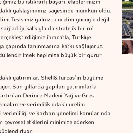
ğimiz bu istikrarlı başarı, ekiplerimizin
 odaklı yaklaşımımız sayesinde mümkün oldu.
imi Tesisimiz yalnızca üretim gücüyle değil,
sağladığı katkıyla da stratejik bir rol
erçekleştirdiğimiz ihracatla, Türkiye
a çapında tanınmasına katkı sağlıyoruz.
 ödüllendirilmek hepimize büyük bir gurur
odaklı yatırımlar, Shell&Turcas’ın büyüme
uyor. Son yıllarda yapılan yatırımlarla
 artırılan Derince Madeni Yağ ve Gres
lamaları ve verimlilik odaklı üretim
ji verimliliği ve karbon yönetimi konularında
in çevresel etkilerini minimize ederken
üçlendiriyor.