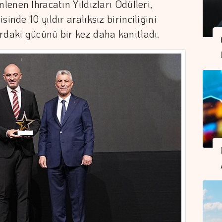
lenen İhracatın Yıldızları Ödülleri,
inde 10 yıldır aralıksız birinciliğini
rdaki gücünü bir kez daha kanıtladı.