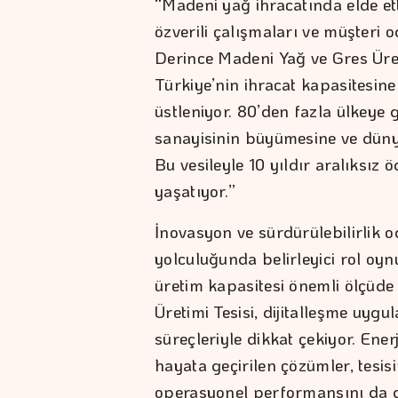
“Madeni yağ ihracatında elde etti
özverili çalışmaları ve müşteri
Derince Madeni Yağ ve Gres Üret
Türkiye’nin ihracat kapasitesine 
üstleniyor. 80’den fazla ülkeye g
sanayisinin büyümesine ve düny
Bu vesileyle 10 yıldır aralıksız
yaşatıyor.”
İnovasyon ve sürdürülebilirlik 
yolculuğunda belirleyici rol oyn
üretim kapasitesi önemli ölçüde
Üretimi Tesisi, dijitalleşme uygu
süreçleriyle dikkat çekiyor. Ener
hayata geçirilen çözümler, tesis
operasyonel performansını da g