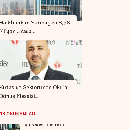
"Uzay"a Ayrılan AR-
GE Bütçesi 10 Yılda
Halkbank'ın Sermayesi 8,98
107 Kat Arttı
Milyar Liraya…
Borsa 3 Hisseye
Tedbir Uygulayacak
S. Arabistan,
Pakistan Ve
Kırtasiye Sektöründe Okula
Türkiye'den
Dönüş Mesaisi…
Savunma Anlaşması
Tasarruf Finansman
şirketlerine Yeni
OK
OKUNANLAR
Düzenleme
Kocaer Çelik Bilanço