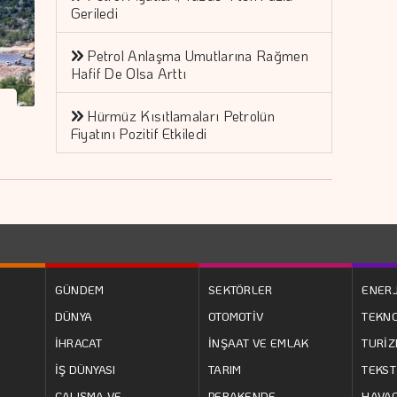
Geriledi
Petrol Anlaşma Umutlarına Rağmen
Hafif De Olsa Arttı
Hürmüz Kısıtlamaları Petrolün
Fiyatını Pozitif Etkiledi
GÜNDEM
SEKTÖRLER
ENERJ
DÜNYA
OTOMOTİV
TEKNO
İHRACAT
İNŞAAT VE EMLAK
TURİ
İŞ DÜNYASI
TARIM
TEKST
ÇALIŞMA VE
PERAKENDE
HAVAC