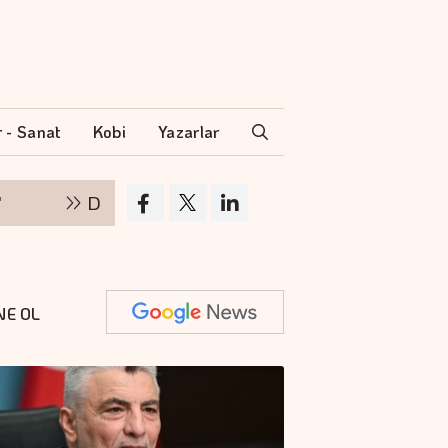
r - Sanat
Kobi
Yazarlar
Denizde ve karada kesintisiz güvence
TA
NE OL