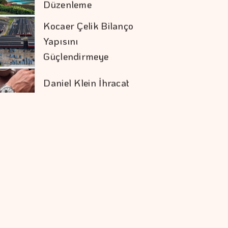
Yapısını
Güçlendirmeye
Devam Etti
Daniel Klein İhracat
Atağına Kalktı
Türk Öğrenci, Eşsiz
Keşif Gezisinde
Türkiye'yi Temsil
Edecek
Hakan Aran İş
Bankası Genel
Müdürlüğü'nden
Ayrılıyor
Mobilya İhracatında
Avrupa İvmesi