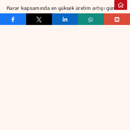
Karar kapsamında en yüksek üretim artışı günlük
62'şer bin varille Suudi Arabistan ve Rusya'da
gerçekleştirilecek. Gelecek ay, Irak günlük 26 bin
varil, Kuveyt 16 bin varil, Kazakistan 10 bin varil,
Cezayir 6 bin varil ve Umman ise 5 bin varil
üretim artışına gidecek.
Grubun bir sonraki toplantısı ise 6 Eylül'de
yapılacak.
- Üretim kesintileri
OPEC+ grubunun üretim kesintileri, Mart 2025
itibarıyla günlük 5,85 milyon varile ulaşmıştı. Bu
miktar, grubun Ekim 2022'de açıkladığı günlük 2
milyon varillik üretim kesintisi, Nisan 2023'te