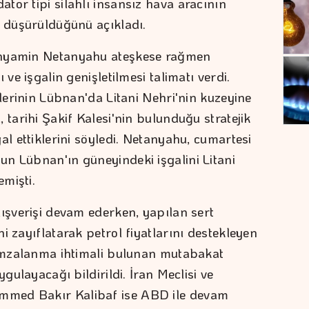
tor tipi silahlı insansız hava aracının
e düşürüldüğünü açıkladı.
inyamin Netanyahu ateşkese rağmen
 ve işgalin genişletilmesi talimatı verdi.
klerinin Lübnan'da Litani Nehri'nin kuzeyine
 tarihi Şakif Kalesi'nin bulunduğu stratejik
al ettiklerini söyledi. Netanyahu, cumartesi
n Lübnan'ın güneyindeki işgalini Litani
emişti.
lışverişi devam ederken, yapılan sert
i zayıflatarak petrol fiyatlarını destekleyen
 imzalanma ihtimali bulunan mutabakat
ygulayacağı bildirildi. İran Meclisi ve
mmed Bakır Kalibaf ise ABD ile devam