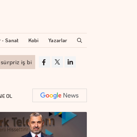
r - Sanat
Kobi
Yazarlar
iş birliği
Türkiye İş Bankası Resim Heykel 
NE OL