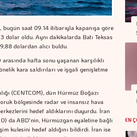
tı, bugün saat 09.14 itibarıyla kapanışa göre
3 dolar oldu. Aynı dakikalarda Batı Teksas
9,88 dolardan alıcı buldu.
BD arasında hafta sonu yaşanan karşılıklı
yönelik kara saldırıları ve işgali genişletme
lığı (CENTCOM), dün Hürmüz Boğazı
oruk bölgesinde radar ve insansız hava
rkezlerini hedef aldıklarını duyurdu. İran
O) da ABD'nin, Hürmüzgan eyaletine bağlı
EN Ç
im kulesini hedef aldığını bildirdi. İran ise