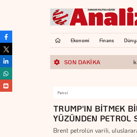
Ekonomi
Finans
Düny
Borsa günün ilk yarısında değer kazand
SON DAKİKA
Petrol
TRUMP'IN BİTMEK Bİ
YÜZÜNDEN PETROL 
Brent petrolün varili, uluslara