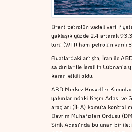
Brent petrolün vadeli varil fiya
yaklaşık yüzde 2,4 artarak 93,3
türü (WTI) ham petrolün varili 8
Fiyatlardaki artışta, İran ile A
saldırılar ile İsrail'in Lübnan'a 
kararı etkili oldu.
ABD Merkez Kuvvetler Komutan
yakınlarındaki Keşm Adası ve G
araçları (İHA) komuta kontrol me
Devrim Muhafızları Ordusu (DM
Sirik Adası'nda bulunan bir iletiş