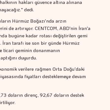
 halkının hakları güvence altına alınana
ayacağız." dedi.
cıların Hürmüz Boğazı'nda arzın
lerini de artırıyor. CENTCOM, ABD'nin İran'a
nda bugüne kadar rotası değiştirilen gemi
di. İran tarafı ise son bir günde Hürmüz
ve ticari geminin donanmanın
yaptığını duyurdu.
 ekonomik verilere rağmen Orta Doğu'daki
 piyasasında fiyatları desteklemeye devam
,73 doların direnç, 92,67 doların destek
rtiliyor.