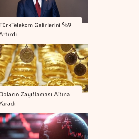
TürkTelekom Gelirlerini %9
Artırdı
Gamze Yücel'den
Doların Zayıflaması Altına
Sevgiye Bilimsel
Yaradı
Bakış
Modern Alman
Edebiyatı