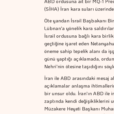
ABD ordusuna ait bir MQ-1 Preda
(SİHA) İran kara suları üzerind
Öte yandan İsrail Başbakanı B
Lübnan'a yönelik kara saldırıları
İsrail ordusuna bağlı kara birli
geçtiğine işaret eden Netanyahu,
öneme sahip tepelik alanı da işg
günü yaptığı açıklamada, ordunu
Nehri'nin ötesine taşıdığını söyl
İran ile ABD arasındaki mesaj a
açıklamalar anlaşma ihtimallerin
bir unsur oldu. İran'ın ABD ile
zaptında kendi değişikliklerini u
Müzakere Heyeti Başkanı Muha