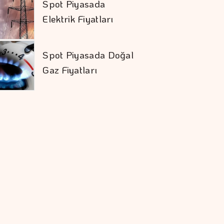
Spot Piyasada
Elektrik Fiyatları
Spot Piyasada Doğal
Gaz Fiyatları
Altının Kilogram
Fiyatı 6 Milyon 360
Bin Liraya Yükseldi
Borsa Günün İlk
Yarısında Değer
Kaybetti
New York Borsası
Yükselişle Açıldı