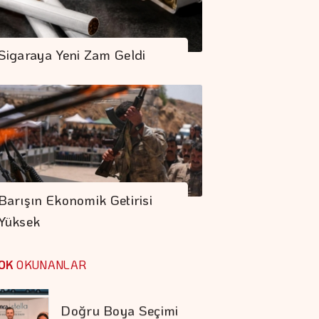
Petrol Anlaşma
Umutlarına Rağmen
Sigaraya Yeni Zam Geldi
Hafif De Olsa Arttı
Cüruf Bazlı Yüksek
Performanslı Asfalt
Kocaeli Yollarında
COP31 Süreci, İş
Dünyası İçin
Barışın Ekonomik Getirisi
Stratejik Bir Eşiktir
Yüksek
Otomotiv İhracatı
Temmuzda 3,6
OK
OKUNANLAR
Milyar Dolar Oldu
Doğru Boya Seçimi