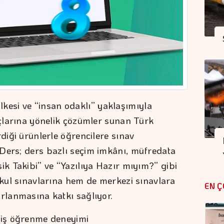
” ilkesi ve “insan odaklı” yaklaşımıyla
açlarına yönelik çözümler sunan Türk
rdiği ürünlerle öğrencilere sınav
Ders; ders bazlı seçim imkânı, müfredata
ik Takibi” ve “Yazılıya Hazır mıyım?” gibi
okul sınavlarına hem de merkezi sınavlara
EN Ç
ırlanmasına katkı sağlıyor.
lmiş öğrenme deneyimi