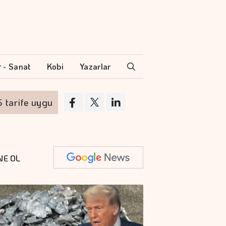
r - Sanat
Kobi
Yazarlar
fe uygulayacak
Çocuk güvenliği davasında y
NE OL