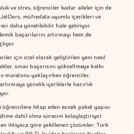
uk ve stres, öğrenciler kadar aileler için de
JetDers, müfredata uyumlu içerikleri ve
ci daha yönetilebilir hale getiriyor.
demik başarılarını artırmayı hem de
lıyor.
er için özel olarak geliştirilen yeni nesil
ekler, sınav başarısını yükseltmeye katkı
av maratonu yaklaşırken öğrenciler;
artırmaya yönelik içeriklerle hazırlık
yor.
i öğrencilere hitap eden esnek paket yapısı
eğitime dahil olma sürecini kolaylaştırıyor.
en ihtiyaca göre şekillenen çözümler; Türk
aylığı ve 99 TL/ay’dan başlayan fiyatlar,