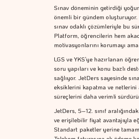
Sınav döneminin getirdiği yoğunl
önemli bir gündem oluşturuyor. 
sınav odaklı çözümleriyle bu süre
Platform, öğrencilerin hem aka
motivasyonlarını korumayı amaç
LGS ve YKS’ye hazırlanan öğrencil
soru yapıları ve konu bazlı dest
sağlıyor. JetDers sayesinde sın
eksiklerini kapatma ve netlerini 
süreçlerini daha verimli sürdürü
JetDers, 5–12. sınıf aralığındak
ve erişilebilir fiyat avantajıyla 
Standart paketler yerine tamam
Telekom faturasına ek ödeme kol