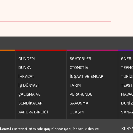
GÜNDEM
SEKTÖRLER
ENERJ
DÜNYA
OTOMOTİV
TEKNO
İHRACAT
İNŞAAT VE EMLAK
TURİ
İŞ DÜNYASI
TARIM
TEKST
ÇALIŞMA VE
PERAKENDE
HAVAC
SENDİKALAR
SAVUNMA
DENİZ
AVRUPA BİRLİĞİ
ULAŞIM
SANAY
i.com.tr
internet sitesinde yayınlanan yazı, haber, video ve
KÜNY