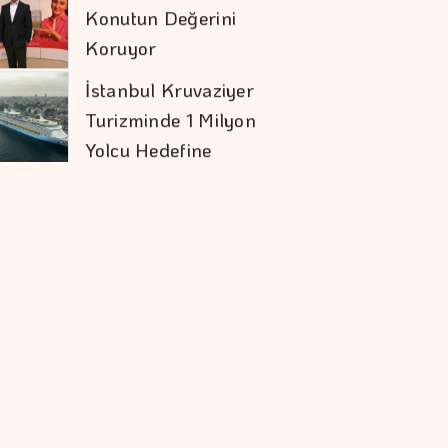
Konutun Değerini
Koruyor
İstanbul Kruvaziyer
Turizminde 1 Milyon
Yolcu Hedefine
İlerliyor
Orman Yangınları İş
Dünyasının Risk
Haritasını
Değiştiriyor
Doların Zayıflaması
Altına Yaradı
İşveren Markasının
Geleceğini
şekillendiren