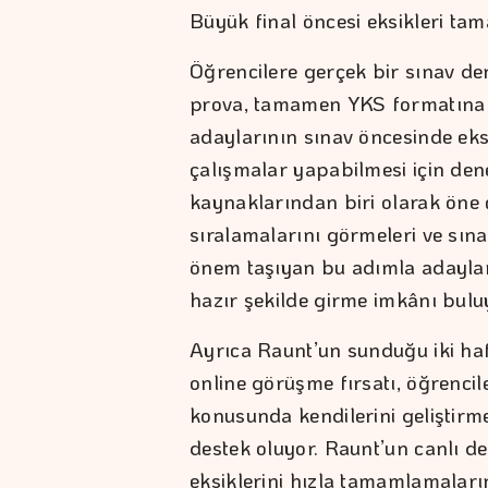
Büyük final öncesi eksikleri ta
Öğrencilere gerçek bir sınav d
prova, tamamen YKS formatına u
adaylarının sınav öncesinde eksi
çalışmalar yapabilmesi için dene
kaynaklarından biri olarak öne ç
sıralamalarını görmeleri ve sın
önem taşıyan bu adımla adaylar,
hazır şekilde girme imkânı bulu
Ayrıca Raunt’un sunduğu iki haf
online görüşme fırsatı, öğrenci
konusunda kendilerini geliştirme
destek oluyor. Raunt’un canlı d
eksiklerini hızla tamamlamaların