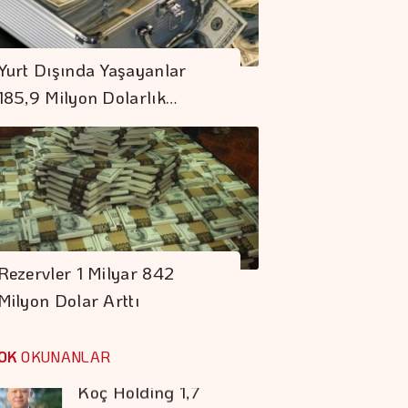
Petrol Anlaşma
Umutlarına Rağmen
Yurt Dışında Yaşayanlar
Hafif De Olsa Arttı
185,9 Milyon Dolarlık…
Rezervler 1 Milyar
842 Milyon Dolar
Arttı
Borç Kıskacı
Derinleşiyor
Rezervler 1 Milyar 842
Milyon Dolar Arttı
Koç Holding 1,7
Milyar Dolar
OK
OKUNANLAR
Kombine Yatırım
Yaptı
İstanbul Kruvaziyer