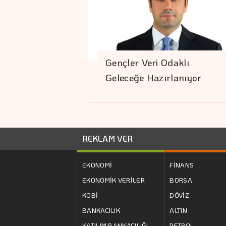
Gençler Veri Odaklı
Geleceğe Hazırlanıyor
REKLAM VER
EKONOMİ
FİNANS
EKONOMİK VERİLER
BORSA
KOBİ
DÖVİZ
BANKACILIK
ALTIN
KATILIM BANKACILIĞI
PETROL