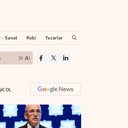
r - Sanat
Kobi
Yazarlar
Altının kilogramı 6 milyon 500 bin liraya yüksel
NE OL