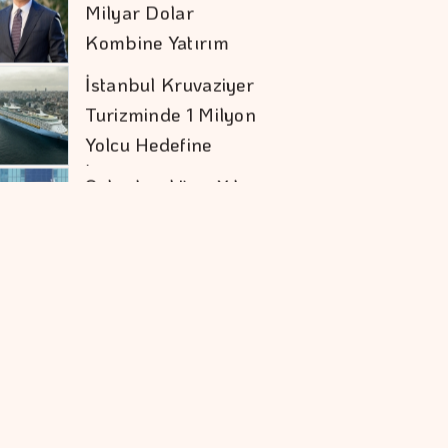
Turizminde 1 Milyon
Yolcu Hedefine
İlerliyor
Şekerbank'tan Yılın
İlk Yarısında Yüzde
32 Büyüme
İran İle Umman
Hürmüz Geçişi
Konusunda Anlaştı
Doların Zayıflaması
Altına Yaradı
COP31 Süreci, İş
Dünyası İçin