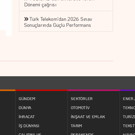
Dönemi çağrısı
Türk Telekom'dan 2026 Sınav
Sonuçlarında Güçlü Performans
GÜNDEM
SEKTÖRLER
ENERJ
DÜNYA
OTOMOTİV
TEKNO
İHRACAT
İNŞAAT VE EMLAK
TURİ
İŞ DÜNYASI
TARIM
TEKST
ÇALIŞMA VE
PERAKENDE
HAVAC