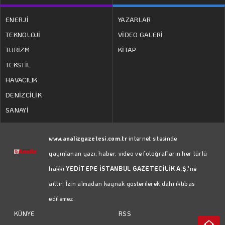
ENERJİ
YAZARLAR
TEKNOLOJİ
VİDEO GALERİ
TURİZM
KİTAP
TEKSTİL
HAVACILIK
DENİZCİLİK
SANAYİ
www.analizgazetesi.com.tr
internet sitesinde
yayınlanan yazı, haber, video ve fotoğrafların her türlü
hakkı
YEDİTEPE İSTANBUL GAZETECİLİK A.Ş.
'ne
aittir. İzin almadan kaynak gösterilerek dahi iktibas
edilemez.
RSS
KÜNYE