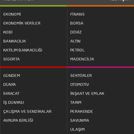
EKONOMİ
FİNANS
EKONOMİK VERİLER
BORSA
KOBİ
DÖVİZ
BANKACILIK
ALTIN
KATILIM BANKACILIĞI
PETROL
SİGORTA
MADENCİLİK
GÜNDEM
SEKTÖRLER
DÜNYA
OTOMOTİV
İHRACAT
İNŞAAT VE EMLAK
İŞ DÜNYASI
TARIM
ÇALIŞMA VE SENDİKALAR
PERAKENDE
AVRUPA BİRLİĞİ
SAVUNMA
ULAŞIM