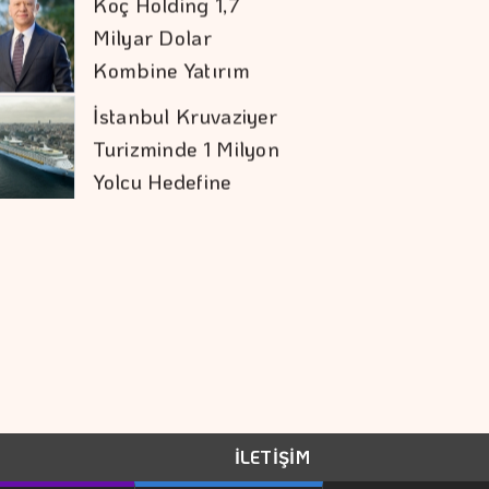
Turizminde 1 Milyon
Yolcu Hedefine
İlerliyor
Şekerbank'tan Yılın
İlk Yarısında Yüzde
32 Büyüme
İran İle Umman
Hürmüz Geçişi
Konusunda Anlaştı
COP31 Süreci, İş
Dünyası İçin
Stratejik Bir Eşiktir
Doların Zayıflaması
İLETİŞİM
Altına Yaradı