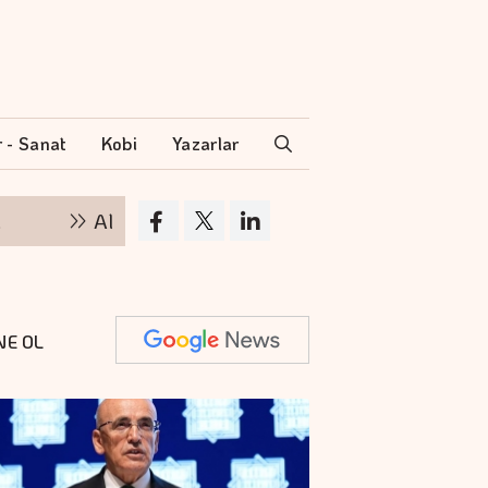
r - Sanat
Kobi
Yazarlar
Altının kilogramı 6 milyon 500 bin liraya yükse
NE OL