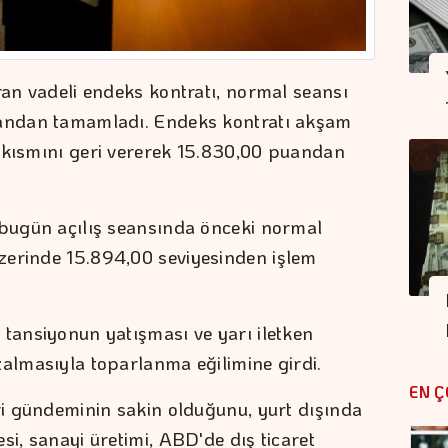
ran vadeli endeks kontratı, normal seansı
uandan tamamladı. Endeks kontratı akşam
r kısmını geri vererek 15.830,00 puandan
 bugün açılış seansında önceki normal
zerinde 15.894,00 seviyesinden işlem
 tansiyonun yatışması ve yarı iletken
zalmasıyla toparlanma eğilimine girdi.
EN Ç
eri gündeminin sakin olduğunu, yurt dışında
si, sanayi üretimi, ABD'de dış ticaret