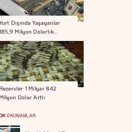
Spot Piyasada Doğal
Yurt Dışında Yaşayanlar
Gaz Fiyatları
185,9 Milyon Dolarlık…
Petrol Anlaşma
Umutlarına Rağmen
Hafif De Olsa Arttı
Borç Kıskacı
Derinleşiyor
Rezervler 1 Milyar 842
Milyon Dolar Arttı
Koç Holding 1,7
Milyar Dolar
OK
OKUNANLAR
Kombine Yatırım
Yaptı
İstanbul Kruvaziyer