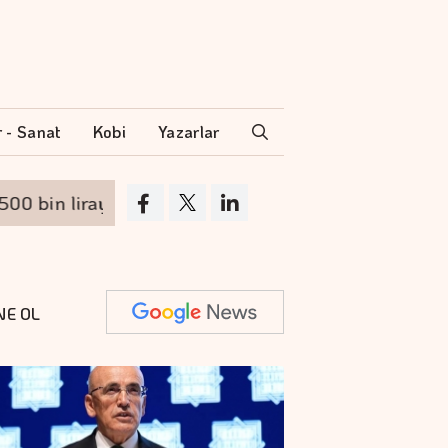
r - Sanat
Kobi
Yazarlar
 bin liraya yükseldi
"Bütçe açığının milli ge
NE OL