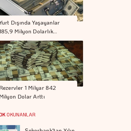
Bedelleri Belirlendi
Yurt Dışında Yaşayanlar
Borç Kıskacı
185,9 Milyon Dolarlık…
Derinleşiyor
Koç Holding 1,7
Milyar Dolar
Kombine Yatırım
Yaptı
Şekerbank'tan Yılın
Rezervler 1 Milyar 842
İlk Yarısında Yüzde
Milyon Dolar Arttı
32 Büyüme
Doların Zayıflaması
OK
OKUNANLAR
Altına Yaradı