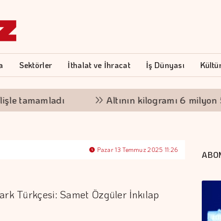
a
Sektörler
İthalat ve İhracat
İş Dünyası
Kültü
e tamamladı
Altının kilogramı 6 milyon 500
Pazar 13 Temmuz 2025 11:26
ABO
lark Türkçesi: Samet Özgüler İnkılap