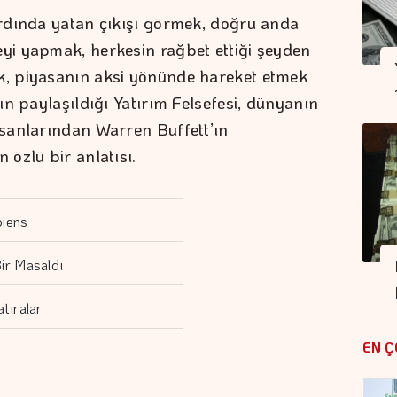
ardında yatan çıkışı görmek, doğru anda
yi yapmak, herkesin rağbet ettiği şeyden
, piyasanın aksi yönünde hareket etmek
rın paylaşıldığı Yatırım Felsefesi, dünyanın
nsanlarından Warren Buffett’ın
 özlü bir anlatısı.
iens
ir Masaldı
tıralar
EN Ç