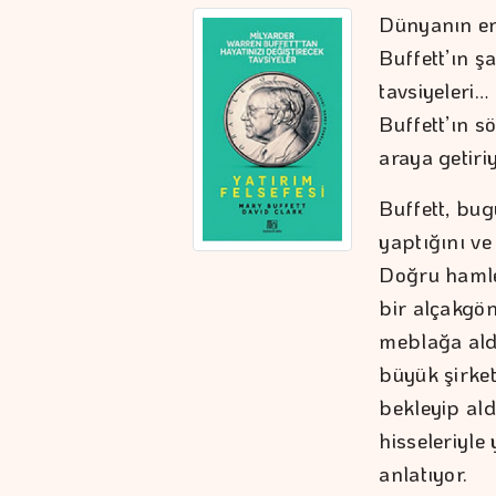
Dünyanın en
Buffett’ın ş
tavsiyeleri…
Buffett’ın sö
araya getiriy
Buffett, bug
yaptığını ve
Doğru hamlel
bir alçakgön
meblağa ald
büyük şirket
bekleyip al
hisseleriyle
anlatıyor.