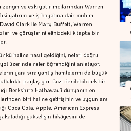
 zengin ve eski yatırımcılarından Warren
ahsi yatırım ve iş hayatına dair mühim
 Davıd Clark ile Mary Buffett, Warren
zleri ve görüşlerini elinizdeki kitapta bir
or.
ünkü haline nasıl geldiğini, neleri doğru
 yol üzerinde neler öğrendiğini anlatıyor.
erin yanı sıra yanlış hamlelerini de büyük
üllülükle paylaşıyor. Cüzi denilebilecek bir
ığı Berkshıre Hathaway’i dünyanın en
lerinden biri haline getirişinin ve uygun anı
dığı Coca Cola, Apple, Amerıcan Express
 yakaladığı yükselişin hikâyesini de