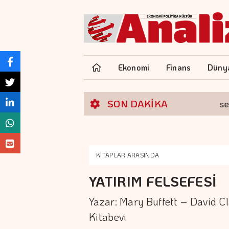
Ekonomi
Finans
Düny
SON DAKİKA
Borsa günü yükselişl
KİTAPLAR ARASINDA
YATIRIM FELSEFESİ
Yazar: Mary Buffett – David C
Kitabevi