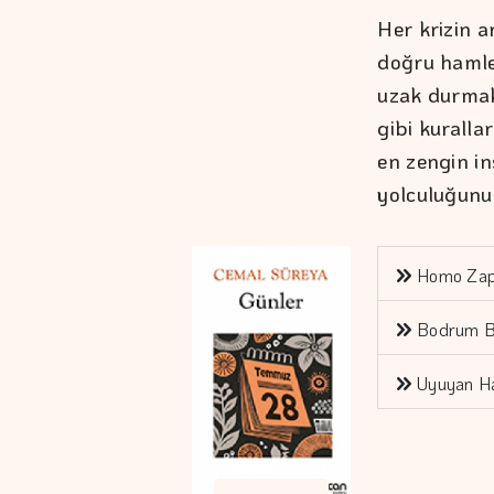
Her krizin 
doğru hamle
uzak durmak
gibi kuralla
en zengin i
yolculuğunun
Homo Zap
Bodrum B
Uyuyan Ha