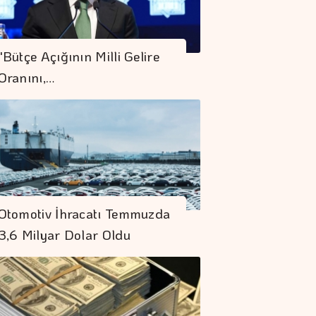
"Bütçe Açığının Milli Gelire
Oranını,…
Otomotiv İhracatı Temmuzda
Otomotiv İhracatı
3,6 Milyar Dolar Oldu
Temmuzda 3,6
Milyar Dolar Oldu
Emlak Vergisinde
İnşaat Maliyet