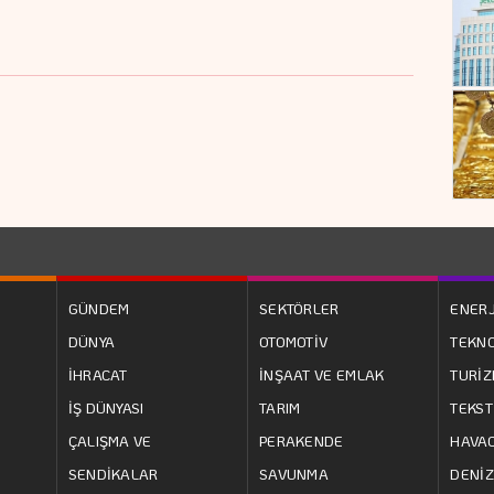
GÜNDEM
SEKTÖRLER
ENERJ
DÜNYA
OTOMOTİV
TEKNO
İHRACAT
İNŞAAT VE EMLAK
TURİ
İŞ DÜNYASI
TARIM
TEKST
ÇALIŞMA VE
PERAKENDE
HAVAC
SENDİKALAR
SAVUNMA
DENİZ