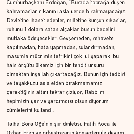
Cumhurbaşkanı Erdoğan, “Burada toprağa düşen
kahramanların kanını asla yerde bırakmayacağız.
Devletine ihanet edenler, milletine kurşun sıkanlar,
ruhunu 1 dolara satan alçaklar bunun bedelini
mutlaka ödeyecekler. Gevşemeden, rehavete
kapılmadan, hata yapmadan, sulandırmadan,
masumla mücrimin tefrikini çok iyi yaparak, bu
hain örgütü ülkemiz için bir tehdit unsuru
olmaktan inşallah çıkartacağız. Bunun için tedbiri
ve teyakkuzu asla elden bırakmamamız
gerektiğinin altını tekrar çiziyor, Rabb’im
hepimizin yar ve yardımcısı olsun diyorum”
cümlelerini kullandı.
Talha Bora Öğe’nin şiir dinletisi, Fatih Koca ile
Özhan Eren ve orkestrasının konserleriyle devam