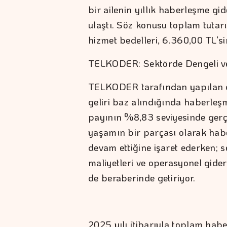
bir ailenin yıllık haberleşme gid
ulaştı. Söz konusu toplam tutar
hizmet bedelleri, 6.360,00 TL’sin
TELKODER: Sektörde Dengeli ve
TELKODER tarafından yapılan de
geliri baz alındığında haberleşm
payının %8,83 seviyesinde gerçe
yaşamın bir parçası olarak habe
devam ettiğine işaret ederken; se
maliyetleri ve operasyonel gider
de beraberinde getiriyor.
2025 yılı itibarıyla toplam ha