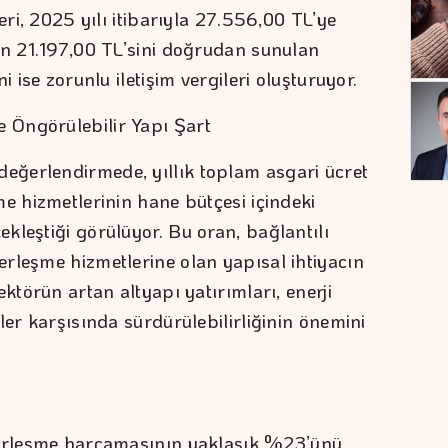
eri, 2025 yılı itibarıyla 27.556,00 TL’ye
ın 21.197,00 TL’sini doğrudan sunulan
i ise zorunlu iletişim vergileri oluşturuyor.
 Öngörülebilir Yapı Şart
ğerlendirmede, yıllık toplam asgari ücret
e hizmetlerinin hane bütçesi içindeki
kleştiği görülüyor. Bu oran, bağlantılı
rleşme hizmetlerine olan yapısal ihtiyacın
ktörün artan altyapı yatırımları, enerji
ler karşısında sürdürülebilirliğinin önemini
berleşme harcamasının yaklaşık %23’ünü