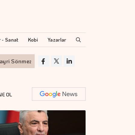
r - Sanat
Kobi
Yazarlar
nmez oldu
Türkiye'nin en köklü tekstil mesle
NE OL