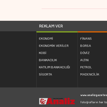
REKLAM VER
EKONOMİ
FİNANS
EKONOMİK VERİLER
BORSA
KOBİ
DÖVİZ
BANKACILIK
ALTIN
KATILIM BANKACILIĞI
PETROL
SİGORTA
MADENCİLİK
www.analizgazetes
fotoğrafların her t