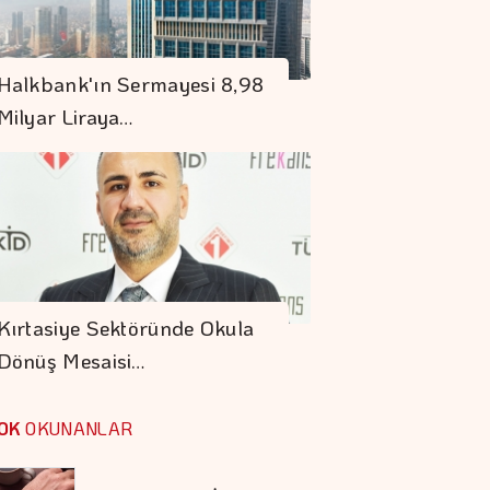
Denizde Ve Karada
Halkbank'ın Sermayesi 8,98
Kesintisiz Güvence
Milyar Liraya…
En Fazla Kaybettiren
Yatırım Fonları
Tasarruf Finansman
şirketlerine Yeni
Kırtasiye Sektöründe Okula
Düzenleme
Dönüş Mesaisi…
Kocaer Çelik Bilanço
Yapısını
OK
OKUNANLAR
Güçlendirmeye
Devam Etti