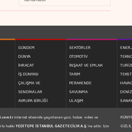
GÜNDEM
SEKTÖRLER
ENERJ
DÜNYA
OTOMOTİV
TEKNO
İHRACAT
İNŞAAT VE EMLAK
TURİ
İŞ DÜNYASI
TARIM
TEKST
ÇALIŞMA VE
PERAKENDE
HAVAC
SENDİKALAR
SAVUNMA
DENİZ
AVRUPA BİRLİĞİ
ULAŞIM
SANAY
i.com.tr
internet sitesinde yayınlanan yazı, haber, video ve
KÜNY
ürlü hakkı
YEDİTEPE İSTANBUL GAZETECİLİK A.Ş.
'ne aittir. İzin
GİZLİL