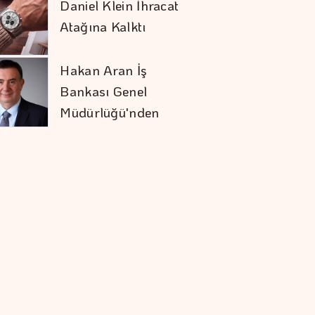
Daniel Klein İhracat
Atağına Kalktı
Hakan Aran İş
Bankası Genel
Müdürlüğü'nden
Ayrılıyor
Mobilya İhracatında
Avrupa İvmesi
Altının Kilogramı 6
Milyon 673 Bin
Liraya Yükseldi
VakıfBank'ın Aktif
Büyüklüğü Yüzde 28