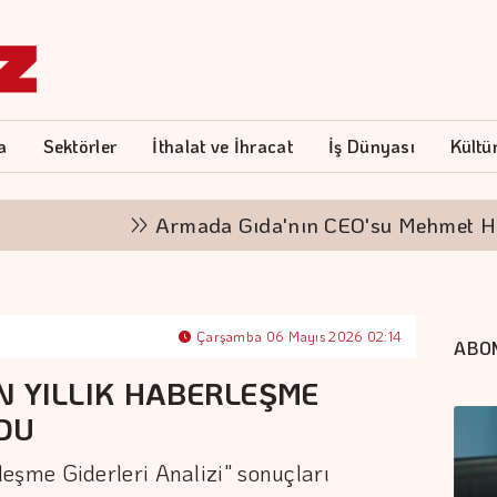
a
Sektörler
İthalat ve İhracat
İş Dünyası
Kültü
Armada Gıda'nın CEO'su Mehmet Hayri Sö
Çarşamba 06 Mayıs 2026 02:14
ABO
İN YILLIK HABERLEŞME
LDU
şme Giderleri Analizi" sonuçları