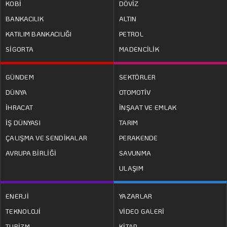
KOBİ
DÖVİZ
BANKACILIK
ALTIN
KATILIM BANKACILIĞI
PETROL
SİGORTA
MADENCİLİK
GÜNDEM
SEKTÖRLER
DÜNYA
OTOMOTİV
İHRACAT
İNŞAAT VE EMLAK
İŞ DÜNYASI
TARIM
ÇALIŞMA VE SENDİKALAR
PERAKENDE
AVRUPA BİRLİĞİ
SAVUNMA
ULAŞIM
ENERJİ
YAZARLAR
TEKNOLOJİ
VİDEO GALERİ
TURİZM
KİTAP