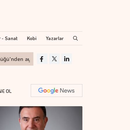
r - Sanat
Kobi
Yazarlar
nden ayrılıyor
VakıfBank'ın aktif büyüklüğü 
NE OL