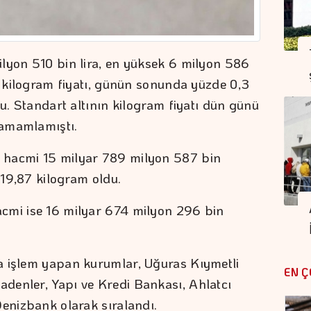
lyon 510 bin lira, en yüksek 6 milyon 586
n kilogram fiyatı, günün sonunda yüzde 0,3
du. Standart altının kilogram fiyatı dün günü
tamamlamıştı.
 hacmi 15 milyar 789 milyon 587 bin
419,87 kilogram oldu.
cmi ise 16 milyar 674 milyon 296 bin
a işlem yapan kurumlar, Uğuras Kıymetli
EN Ç
denler, Yapı ve Kredi Bankası, Ahlatcı
Denizbank olarak sıralandı.