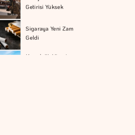
Sigaraya Yeni Zam
Geldi
Karadağ'ı Vizesiz
Görmek İsteyenlere
Avantajlı Tur
Seçenekleri
Trump İthal
Polisilikona Yüzde 15
Tarife Uygulayacak
Mevduat Faizi Son 4
Ayın En Düşük
Seviyesinde
Ekonomide Reçete
Aynı Sonuç Farklı