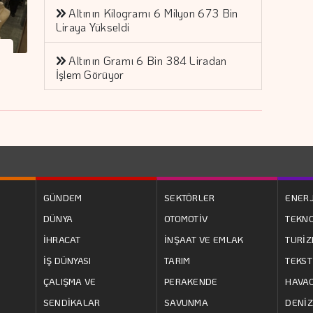
Altının Kilogramı 6 Milyon 673 Bin
Liraya Yükseldi
Altının Gramı 6 Bin 384 Liradan
İşlem Görüyor
GÜNDEM
SEKTÖRLER
ENERJ
DÜNYA
OTOMOTİV
TEKNO
İHRACAT
İNŞAAT VE EMLAK
TURİ
İŞ DÜNYASI
TARIM
TEKST
ÇALIŞMA VE
PERAKENDE
HAVAC
SENDİKALAR
SAVUNMA
DENİZ