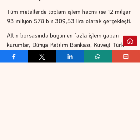
Tüm metallerde toplam işlem hacmi ise 12 milyar
93 milyon 578 bin 309,53 lira olarak gerçekleşti.
Altın borsasında bugün en fazla işlem yapan
kurumlar, Dünya Katılım Bankası, Kuveyt Türk
Katılım Bankası, Türkiye Emlak Katılım Bankası,
Ahlatcı Döviz ve Kıymetli Madenler ile Türkiye İş
Bankası olarak sıralandı.
Altında bugün gerçekleşen işlemlere ilişkin veriler
şöyle:
STANDART
DOLAR/ONS
TL/KG
Önceki Kapanış
6.151.900,00
4.052,00