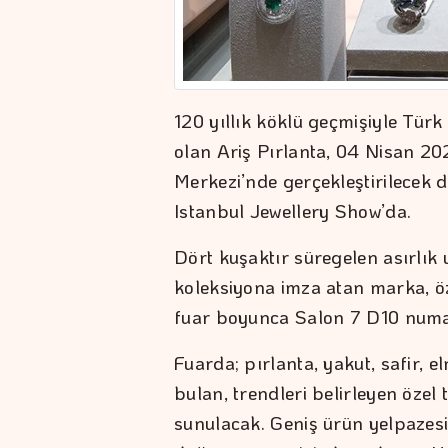
120 yıllık köklü geçmişiyle Tü
olan Ariş Pırlanta, 04 Nisan 2
Merkezi’nde gerçekleştirilecek
Istanbul Jewellery Show’da.
Dört kuşaktır süregelen asırlık u
koleksiyona imza atan marka, öz
fuar boyunca Salon 7 D10 numar
Fuarda; pırlanta, yakut, safir, e
bulan, trendleri belirleyen özel 
sunulacak. Geniş ürün yelpazesi