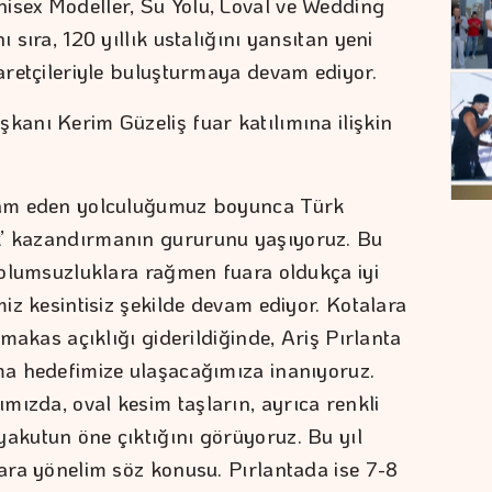
isex Modeller, Su Yolu, Loval ve Wedding
ı sıra, 120 yıllık ustalığını yansıtan yeni
yaretçileriyle buluşturmaya devam ediyor.
kanı Kerim Güzeliş fuar katılımına ilişkin
evam eden yolculuğumuz boyunca Türk
k’ kazandırmanın gururunu yaşıyoruz. Bu
ı olumsuzluklara rağmen fuara oldukça iyi
miz kesintisiz şekilde devam ediyor. Kotalara
e makas açıklığı giderildiğinde, Ariş Pırlanta
lma hedefimize ulaşacağımıza inanıyoruz.
mızda, oval kesim taşların, ayrıca renkli
yakutun öne çıktığını görüyoruz. Bu yıl
lara yönelim söz konusu. Pırlantada ise 7-8