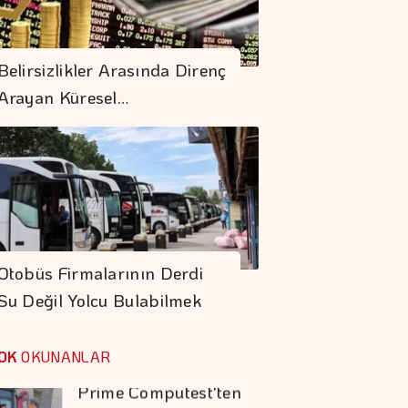
Migros Ve
Bakanlık'tan 'çevre
Belirsizlikler Arasında Direnç
Etiketli' ürünler İçin
Arayan Küresel…
İş Birliği
Belirsizlikler
Arasında Direnç
Arayan Küresel
Ekonomi
Fıat'ta Avantajlı
Satın Alma Dönemi
Otobüs Firmalarının Derdi
Devam Ediyor
Su Değil Yolcu Bulabilmek
Prime Computest'ten
Güvene Değer
OK
OKUNANLAR
Kampanya
İstanbul Festivali'nde