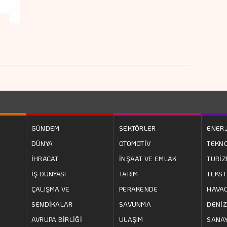
GÜNDEM
SEKTÖRLER
ENERJ
DÜNYA
OTOMOTİV
TEKNO
İHRACAT
İNŞAAT VE EMLAK
TURİ
İŞ DÜNYASI
TARIM
TEKST
ÇALIŞMA VE
PERAKENDE
HAVAC
SENDİKALAR
SAVUNMA
DENİZ
AVRUPA BİRLİĞİ
ULAŞIM
SANAY