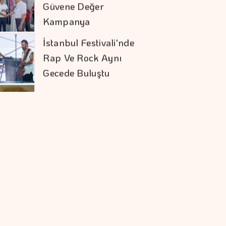
Rap Ve Rock Aynı
Gecede Buluştu
Eli Türkoğlu'ndan
Hızlı Yükseliş
Togg'un Servis Ağı
Hızla Büyüyor
Sivas RES'te Nordex
Dönemi
Tasarrufta BES'in
Sırası Belli Oldu