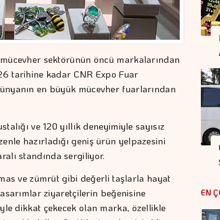
rk mücevher sektörünün öncü markalarından
026 tarihine kadar CNR Expo Fuar
 dünyanın en büyük mücevher fuarlarından
stalığı ve 120 yıllık deneyimiyle sayısız
enle hazırladığı geniş ürün yelpazesini
alı standında sergiliyor.
lmas ve zümrüt gibi değerli taşlarla hayat
tasarımlar ziyaretçilerin beğenisine
EN Ç
yle dikkat çekecek olan marka, özellikle