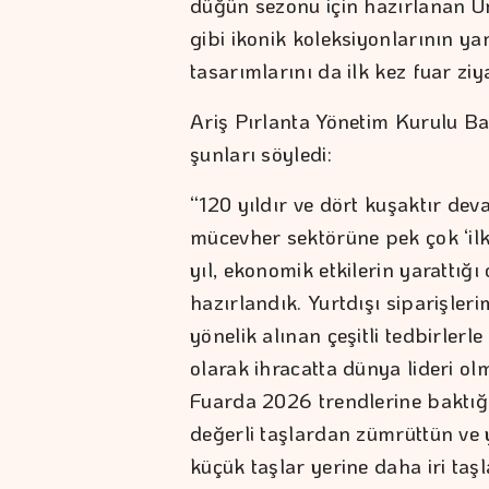
düğün sezonu için hazırlanan Un
gibi ikonik koleksiyonlarının yan
tasarımlarını da ilk kez fuar zi
Ariş Pırlanta Yönetim Kurulu Baş
şunları söyledi:
“120 yıldır ve dört kuşaktır d
mücevher sektörüne pek çok ‘il
yıl, ekonomik etkilerin yarattığ
hazırlandık. Yurtdışı siparişleri
yönelik alınan çeşitli tedbirlerl
olarak ihracatta dünya lideri o
Fuarda 2026 trendlerine baktığı
değerli taşlardan zümrüttün ve 
küçük taşlar yerine daha iri taş