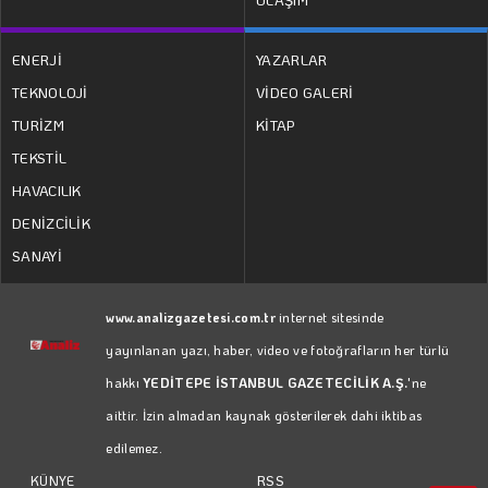
ENERJİ
YAZARLAR
TEKNOLOJİ
VİDEO GALERİ
TURİZM
KİTAP
TEKSTİL
HAVACILIK
DENİZCİLİK
SANAYİ
www.analizgazetesi.com.tr
internet sitesinde
yayınlanan yazı, haber, video ve fotoğrafların her türlü
hakkı
YEDİTEPE İSTANBUL GAZETECİLİK A.Ş.
'ne
aittir. İzin almadan kaynak gösterilerek dahi iktibas
edilemez.
RSS
KÜNYE