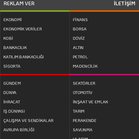
REKLAM VER
İLETİŞİM
EKONOMİ
FİNANS
EKONOMİK VERİLER
BORSA
KOBİ
DÖVİZ
BANKACILIK
ALTIN
KATILIM BANKACILIĞI
PETROL
SİGORTA
MADENCİLİK
GÜNDEM
SEKTÖRLER
DÜNYA
OTOMOTİV
İHRACAT
İNŞAAT VE EMLAK
İŞ DÜNYASI
TARIM
ÇALIŞMA VE SENDİKALAR
PERAKENDE
AVRUPA BİRLİĞİ
SAVUNMA
ULAŞIM