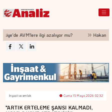
ye'de AVM'lere ilgi azalıyor mu?
Hakan Aran İ
İnşaat ve emlak
Cuma 15 Mayıs 2026 02:32
"ARTIK ERTELEME ŞANSI KALMADI,