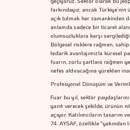
geçiyoruz. Sektör olarak bu jeop
farkındayız; ancak Türkiye’nin 
açık tutmak her zamankinden da
anlamda sadece bir ticaret ala
olumsuzluklara karşı sergilediği
Bölgesel risklere rağmen, sahip 
tedarik avantajımızla küresel p
fuarın, zorlu şartlara rağmen ye
nefes aldıracağına yürekten ina
Profesyonel Dönüşüm ve Verimli
Fuar bu yıl, sektör paydaşlarını
yanıt verecek şekilde, ürünün ni
açıyor. Katılımcıların tasarım v
74. AYSAF, özellikle "yakından t