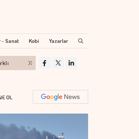
r - Sanat
Kobi
Yazarlar
Ercan Arda'dan yeni tekli...
Aytemiz
NE OL