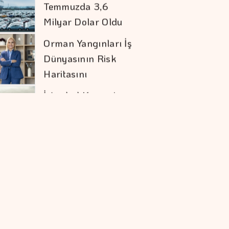
Dünyasının Risk
Haritasını
Değiştiriyor
İstanbul Kruvaziyer
Turizminde 1 Milyon
Yolcu Hedefine
İlerliyor
"Bütçe Açığının Milli
Gelire Oranını,
%2,9'a Düşürdük"
İşveren Markasının
Geleceğini
şekillendiren
Akademi 16. Kez
Müzik Dünyasında
Başlıyor
çok Konuşulacak