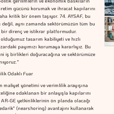
olitik gerilimlerin ve ekonomik baskıların
üretim gücünü korumak ve ihracat kapılarını
ha kritik bir önem taşıyor. 74. AYSAF, bu
nı değil, aynı zamanda sektörümüzün tüm bu
 bir direnç ve istikrar platformudur.
olduğumuz tasarım kabiliyeti ve hızlı
azardaki payımızı korumaya kararlıyız. Bu
ni iş birlikleri doğuracağına ve sektörümüze
nıyoruz."
lik Odaklı Fuar
n maliyet yönetimi ve verimlilik arayışına
teliğine odaklanan bir anlayışla kapılarını
e AR-GE yetkinliklerinin ön planda olacağı
edarik" (nearshoring) avantajını kullanarak