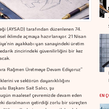
eği (AYSAD) tarafından düzenlenen 74.
esel iklimde açmaya hazırlanıyor. 21 Nisan
kiye’nin ayakkabı yan sanayindeki üretim
darik zincirindeki güvenilirliğini bir kez
acak.
klara Rağmen Üretmeye Devam Ediyoruz”
lerini ve sektörün dayanıklılığını
u Başkanı Sait Salıcı, şu
Bugün maalesef çevremizde devam eden
EN Ç
ki daralmanın getirdiği zorlu bir süreçten