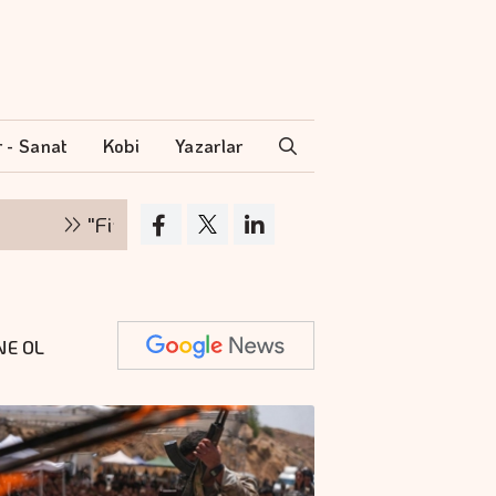
r - Sanat
Kobi
Yazarlar
"Finansman zinciri kırılırsa üretim zinciri de duru
NE OL