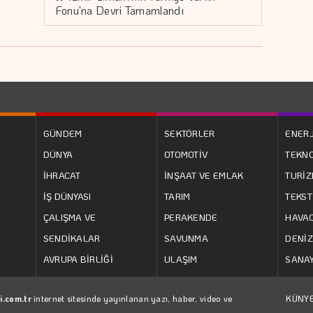
Fonu'na Devri Tamamlandı
GÜNDEM
SEKTÖRLER
ENERJ
DÜNYA
OTOMOTİV
TEKNO
İHRACAT
İNŞAAT VE EMLAK
TURİ
İŞ DÜNYASI
TARIM
TEKST
ÇALIŞMA VE
PERAKENDE
HAVAC
SENDİKALAR
SAVUNMA
DENİZ
AVRUPA BİRLİĞİ
ULAŞIM
SANAY
i.com.tr
internet sitesinde yayınlanan yazı, haber, video ve
KÜNY