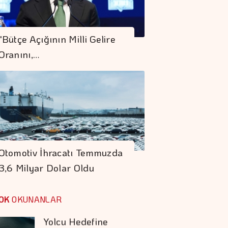
Rezervler 1 Milyar
842 Milyon Dolar
"Bütçe Açığının Milli Gelire
Arttı
Oranını,…
Yurt Dışında
Yaşayanlar 185,9
Milyon Dolarlık
Hisse Senedi Aldı
İstanbul Kruvaziyer
Turizminde 1 Milyon
Otomotiv İhracatı Temmuzda
Yolcu Hedefine
3,6 Milyar Dolar Oldu
İlerliyor
Koç Holding 1,7
Milyar Dolar
OK
OKUNANLAR
Kombine Yatırım
Yaptı
Şekerbank'tan Yılın