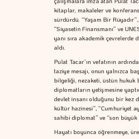
çalışmalara imza atan Pulat Tac
kitaplar, makaleler ve konferan
sürdürdü. “Yaşam Bir Rüyadır”, 
“Siyasetin Finansmanı” ve UNES
yanı sıra akademik çevrelerde 
aldı.
Pulat Tacar’ın vefatının ardınd
taziye mesajı, onun yalnızca ba
bilgeliği, nezaketi, üstün hukuk b
diplomatların yetişmesine yaptı
devlet insanı olduğunu bir kez 
kültür hazinesi”, “Cumhuriyet ayd
sahibi diplomat” ve “son büyük 
Hayatı boyunca öğrenmeye, üre