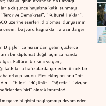
ar; emekliliğinin ardından da yazdığı
slarla düşünce hayatına katkı sunmayı
“Terör ve Demokrasi”, “Kültürel Haklar”,
CO üzerine eserleri, diplomasi dünyasının
de önemli başvuru kaynakları arasında yer
an Dışişleri camiasından gelen yüzlerce
şarılı bir diplomat değil; aynı zamanda
ilgisi, kültürel birikimi ve genç
ğı katkılarla hafızalarda yer eden örnek bir
daha ortaya koydu. Meslektaşları onu “bir
ını”, “bilge”, “düşünür”, “öğretici”, “vizyon
sefirlerden biri” olarak tanımladı.
tmeye ve bilgisini paylaşmaya devam eden