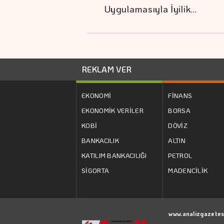
Uygulamasıyla İyilik…
REKLAM VER
EKONOMİ
FİNANS
EKONOMİK VERİLER
BORSA
KOBİ
DÖVİZ
BANKACILIK
ALTIN
KATILIM BANKACILIĞI
PETROL
SİGORTA
MADENCİLİK
www.analizgazetes