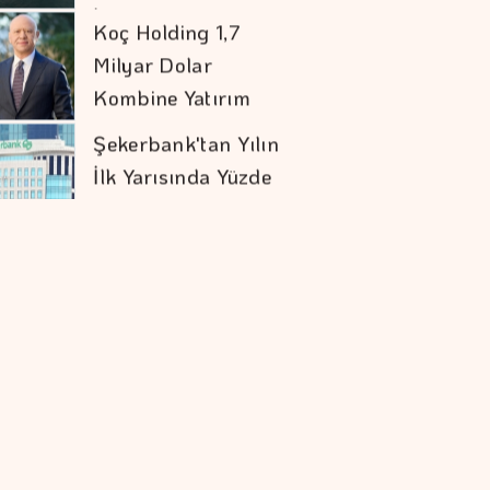
İlk Yarısında Yüzde
32 Büyüme
COP31 Süreci, İş
Dünyası İçin
Stratejik Bir Eşiktir
İran İle Umman
Hürmüz Geçişi
Konusunda Anlaştı
Doların Zayıflaması
Altına Yaradı
Orman Yangınları İş
Dünyasının Risk