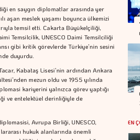
diği en saygın diplomatlar arasında yer
 yılı aşan meslek yaşamı boyunca ülkemizi
yla temsil etti. Cakarta Büyükelçiliği,
mi Temsilcilik, UNESCO Daimi Temsilciliği
nsı gibi kritik görevlerde Türkiye’nin sesini
imde duyurdu.
Tacar, Kabataş Lisesi’nin ardından Ankara
kültesi’nden mezun oldu ve 1955 yılında
iplomasi kariyerini yalnızca görev yaptığı
liği ve entelektüel derinliğiyle de
iplomasisi, Avrupa Birliği, UNESCO,
EN Ç
slararası hukuk alanlarında önemli