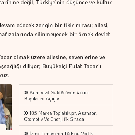
tarihine değil, Türkiye’nin düşünce ve kültür
vam edecek zengin bir fikir mirası; ailesi,
hafızalarında silinmeyecek bir örnek devlet
Tacar olmak üzere ailesine, sevenlerine ve
şsağlığı diliyor; Büyükelçi Pulat Tacar’ı
ruz.
Kompozit Sektörünün Vitrini
Kapılarını Açıyor
105 Marka Toplatılıyor, Asansör,
Otomotiv Ve Enerji İlk Sırada
İzmir Limanı'nın Türkiye Varlık