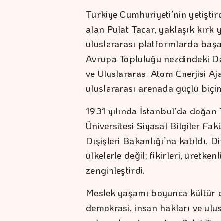
Türkiye Cumhuriyeti’nin yetiştir
alan Pulat Tacar, yaklaşık kırk
uluslararası platformlarda başarı
Avrupa Topluluğu nezdindeki Dai
ve Uluslararası Atom Enerjisi Aja
uluslararası arenada güçlü biç
1931 yılında İstanbul’da doğan 
Üniversitesi Siyasal Bilgiler Fa
Dışişleri Bakanlığı’na katıldı. D
ülkelerle değil; fikirleri, üretken
zenginleştirdi.
Meslek yaşamı boyunca kültür d
demokrasi, insan hakları ve ulu