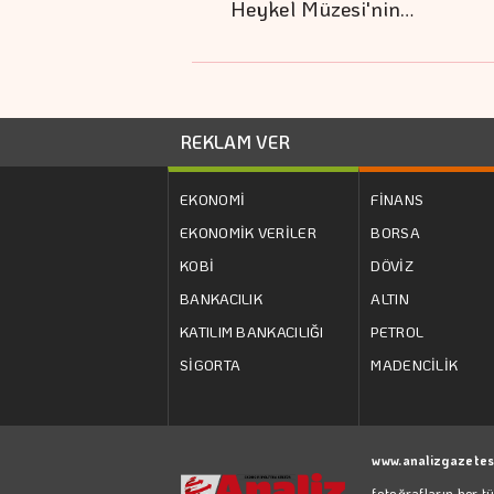
Heykel Müzesi'nin…
REKLAM VER
EKONOMİ
FİNANS
EKONOMİK VERİLER
BORSA
KOBİ
DÖVİZ
BANKACILIK
ALTIN
KATILIM BANKACILIĞI
PETROL
SİGORTA
MADENCİLİK
www.analizgazetes
fotoğrafların her t