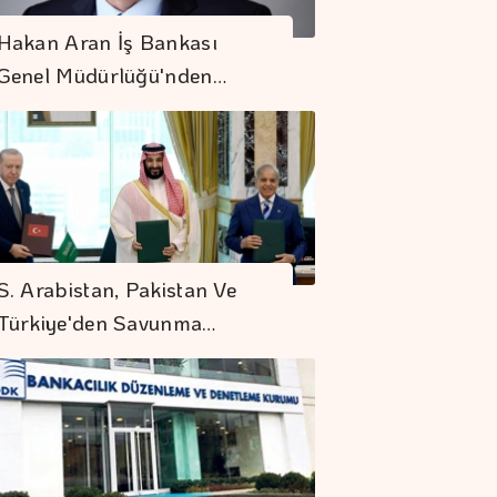
Hakan Aran İş Bankası
Genel Müdürlüğü'nden…
İstanbul'da '5
Dakikada Yaşam'
S. Arabistan, Pakistan Ve
Modeli
Türkiye'den Savunma…
ABD'de İstihdam
Azaldı, İşsizlik Oranı
Geriledi
S. Arabistan,