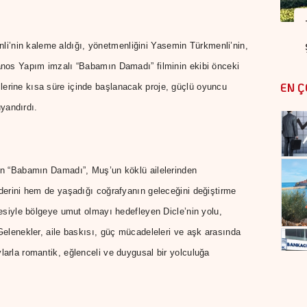
’nin kaleme aldığı, yönetmenliğini Yasemin Türkmenli’nin,
manos Yapım imzalı “Babamın Damadı” filminin ekibi önceki
EN Ç
lerine kısa süre içinde başlanacak proje, güçlü oyuncu
yandırdı.
ren “Babamın Damadı”, Muş’un köklü ailelerinden
aderini hem de yaşadığı coğrafyanın geleceğini değiştirme
ojesiyle bölgeye umut olmayı hedefleyen Dicle’nin yolu,
 Gelenekler, aile baskısı, güç mücadeleleri ve aşk arasında
larla romantik, eğlenceli ve duygusal bir yolculuğa