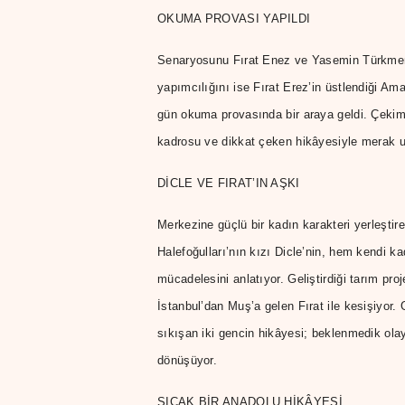
OKUMA PROVASI YAPILDI
Senaryosunu Fırat Enez ve Yasemin Türkmenli
yapımcılığını ise Fırat Erez’in üstlendiği A
gün okuma provasında bir araya geldi. Çekim
kadrosu ve dikkat çeken hikâyesiyle merak u
DİCLE VE FIRAT’IN AŞKI
Merkezine güçlü bir kadın karakteri yerleşti
Halefoğulları’nın kızı Dicle’nin, hem kendi k
mücadelesini anlatıyor. Geliştirdiği tarım pr
İstanbul’dan Muş’a gelen Fırat ile kesişiyor.
sıkışan iki gencin hikâyesi; beklenmedik olay
dönüşüyor.
SICAK BİR ANADOLU HİKÂYESİ