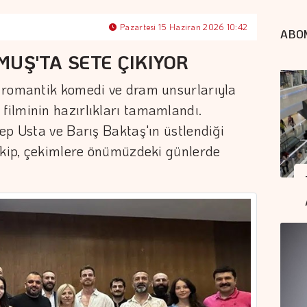
Pazartesi 15 Haziran 2026 10:42
ABO
MUŞ'TA SETE ÇIKIYOR
 romantik komedi ve dram unsurlarıyla
ilminin hazırlıkları tamamlandı.
ep Usta ve Barış Baktaş'ın üstlendiği
 Ekip, çekimlere önümüzdeki günlerde