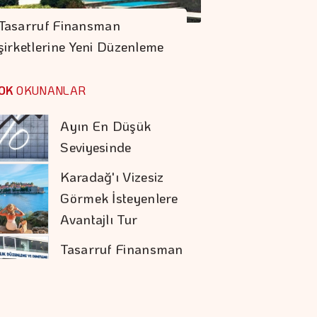
Pakistan Ve
Tasarruf Finansman
Türkiye'den
şirketlerine Yeni Düzenleme
Savunma Anlaşması
Mevduat Faizi Son 4
Ayın En Düşük
OK
OKUNANLAR
Seviyesinde
Karadağ'ı Vizesiz
Görmek İsteyenlere
Avantajlı Tur
Seçenekleri
Tasarruf Finansman
şirketlerine Yeni
Düzenleme
Daniel Klein İhracat
Atağına Kalktı