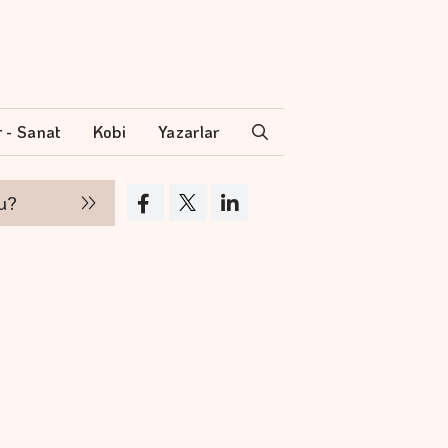
r - Sanat
Kobi
Yazarlar
Hakan Aran İş Bankası Genel Müdürlüğü'nden 