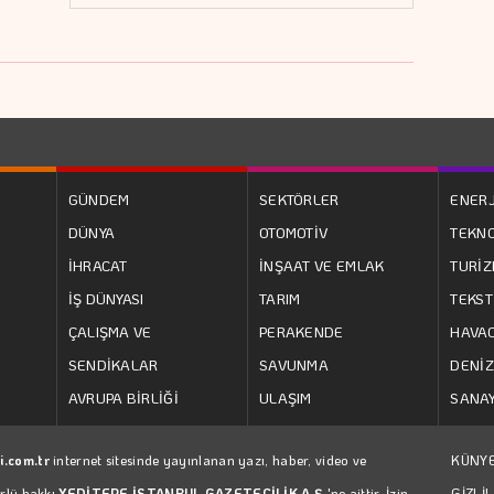
GÜNDEM
SEKTÖRLER
ENERJ
DÜNYA
OTOMOTİV
TEKNO
İHRACAT
İNŞAAT VE EMLAK
TURİ
İŞ DÜNYASI
TARIM
TEKST
ÇALIŞMA VE
PERAKENDE
HAVAC
SENDİKALAR
SAVUNMA
DENİZ
AVRUPA BİRLİĞİ
ULAŞIM
SANAY
i.com.tr
internet sitesinde yayınlanan yazı, haber, video ve
KÜNY
ürlü hakkı
YEDİTEPE İSTANBUL GAZETECİLİK A.Ş.
'ne aittir. İzin
GİZLİL