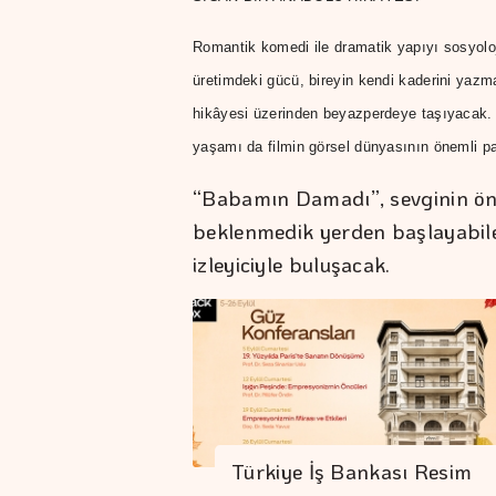
Romantik komedi ile dramatik yapıyı sosyoloji
üretimdeki gücü, bireyin kendi kaderini yazm
hikâyesi üzerinden beyazperdeye taşıyacak. M
yaşamı da filmin görsel dünyasının önemli pa
“Babamın Damadı”, sevginin öny
beklenmedik yerden başlayabile
izleyiciyle buluşacak.
Türkiye İş Bankası Resim