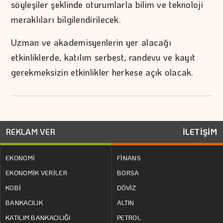
söyleşiler şeklinde oturumlarla bilim ve teknoloji
meraklıları bilgilendirilecek.
Uzman ve akademisyenlerin yer alacağı
etkinliklerde, katılım serbest, randevu ve kayıt
gerekmeksizin etkinlikler herkese açık olacak.
REKLAM VER
İLETİŞİM
EKONOMİ
FİNANS
EKONOMİK VERİLER
BORSA
KOBİ
DÖVİZ
BANKACILIK
ALTIN
KATILIM BANKACILIĞI
PETROL