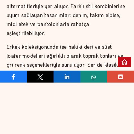
alternatifleriyle yer alıyor. Farklı stil kombinlerine
uyum sağlayan tasarımlar; denim, takım elbise,
midi etek ve pantolonlarla rahatça
eşleştirilebiliyor.
Erkek koleksiyonunda ise hakiki deri ve süet
loafer modelleri ağırlıklı olarak toprak tonları ve
gri renk seçenekleriyle sunuluyor. Seride klasik
tasarımların yanı sıra espadril tabanlı ve örgü
detaylı modeller de bulunuyor. Hazırlanan yeni
koleksiyona Divarese mağazaları ve markanın
resmi internet sitesi üzerinden ulaşılabiliyor.