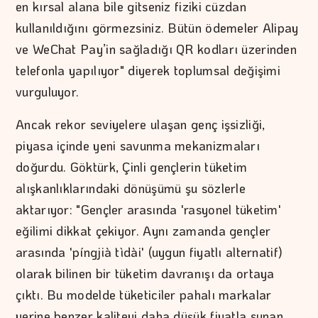
en kırsal alana bile gitseniz fiziki cüzdan
kullanıldığını görmezsiniz. Bütün ödemeler Alipay
ve WeChat Pay’in sağladığı QR kodları üzerinden
telefonla yapılıyor" diyerek toplumsal değişimi
vurguluyor.
Ancak rekor seviyelere ulaşan genç işsizliği,
piyasa içinde yeni savunma mekanizmaları
doğurdu. Göktürk, Çinli gençlerin tüketim
alışkanlıklarındaki dönüşümü şu sözlerle
aktarıyor: "Gençler arasında 'rasyonel tüketim'
eğilimi dikkat çekiyor. Aynı zamanda gençler
arasında 'píngjià tìdài' (uygun fiyatlı alternatif)
olarak bilinen bir tüketim davranışı da ortaya
çıktı. Bu modelde tüketiciler pahalı markalar
yerine benzer kaliteyi daha düşük fiyatla sunan