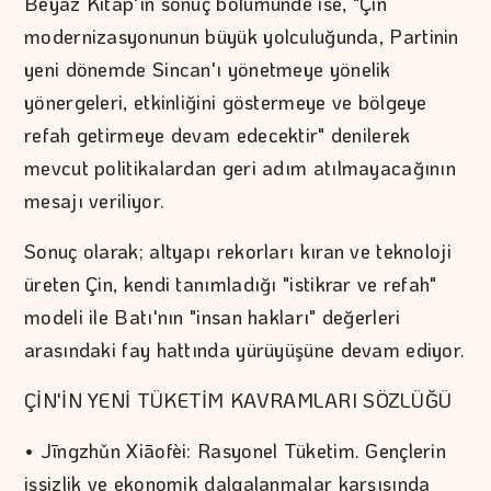
Beyaz Kitap'ın sonuç bölümünde ise, "Çin
modernizasyonunun büyük yolculuğunda, Partinin
yeni dönemde Sincan'ı yönetmeye yönelik
yönergeleri, etkinliğini göstermeye ve bölgeye
refah getirmeye devam edecektir" denilerek
mevcut politikalardan geri adım atılmayacağının
mesajı veriliyor.
Sonuç olarak; altyapı rekorları kıran ve teknoloji
üreten Çin, kendi tanımladığı "istikrar ve refah"
modeli ile Batı'nın "insan hakları" değerleri
arasındaki fay hattında yürüyüşüne devam ediyor.
ÇİN'İN YENİ TÜKETİM KAVRAMLARI SÖZLÜĞÜ
• Jīngzhǔn Xiāofèi: Rasyonel Tüketim. Gençlerin
işsizlik ve ekonomik dalgalanmalar karşısında