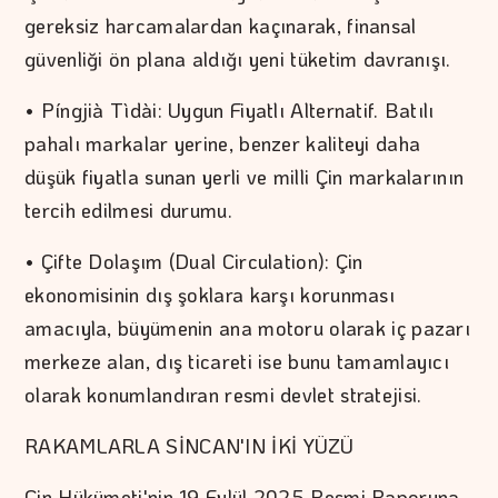
gereksiz harcamalardan kaçınarak, finansal
güvenliği ön plana aldığı yeni tüketim davranışı.
• Píngjià Tìdài: Uygun Fiyatlı Alternatif. Batılı
pahalı markalar yerine, benzer kaliteyi daha
düşük fiyatla sunan yerli ve milli Çin markalarının
tercih edilmesi durumu.
• Çifte Dolaşım (Dual Circulation): Çin
ekonomisinin dış şoklara karşı korunması
amacıyla, büyümenin ana motoru olarak iç pazarı
merkeze alan, dış ticareti ise bunu tamamlayıcı
olarak konumlandıran resmi devlet stratejisi.
RAKAMLARLA SİNCAN'IN İKİ YÜZÜ
Çin Hükümeti'nin 19 Eylül 2025 Resmi Raporuna