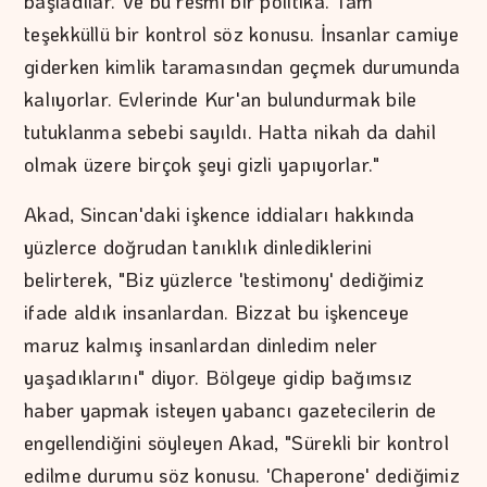
başladılar. Ve bu resmi bir politika. Tam
teşekküllü bir kontrol söz konusu. İnsanlar camiye
giderken kimlik taramasından geçmek durumunda
kalıyorlar. Evlerinde Kur'an bulundurmak bile
tutuklanma sebebi sayıldı. Hatta nikah da dahil
olmak üzere birçok şeyi gizli yapıyorlar."
Akad, Sincan'daki işkence iddiaları hakkında
yüzlerce doğrudan tanıklık dinlediklerini
belirterek, "Biz yüzlerce 'testimony' dediğimiz
ifade aldık insanlardan. Bizzat bu işkenceye
maruz kalmış insanlardan dinledim neler
yaşadıklarını" diyor. Bölgeye gidip bağımsız
haber yapmak isteyen yabancı gazetecilerin de
engellendiğini söyleyen Akad, "Sürekli bir kontrol
edilme durumu söz konusu. 'Chaperone' dediğimiz