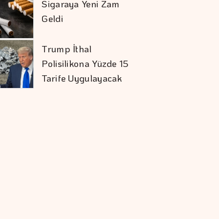
Sigaraya Yeni Zam
Geldi
Trump İthal
Polisilikona Yüzde 15
Tarife Uygulayacak
Karadağ'ı Vizesiz
Görmek İsteyenlere
Avantajlı Tur
Seçenekleri
Ekonomide Reçete
Aynı Sonuç Farklı
Aytemiz, Türkiye'nin
En Büyük İlk 25