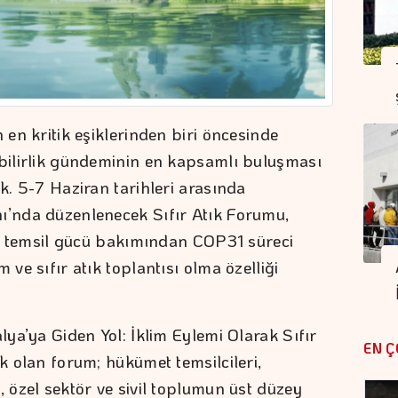
 en kritik eşiklerinden biri öncesinde
ebilirlik gündeminin en kapsamlı buluşması
ek. 5-7 Haziran tarihleri arasında
ı’nda düzenlenecek Sıfır Atık Forumu,
 ve temsil gücü bakımından COP31 süreci
 ve sıfır atık toplantısı olma özelliği
lya’ya Giden Yol: İklim Eylemi Olarak Sıfır
EN Ç
ek olan forum; hükümet temsilcileri,
, özel sektör ve sivil toplumun üst düzey