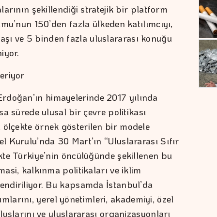
larının şekillendiği stratejik bir platform
rumu’nun 150’den fazla ülkeden katılımcıyı,
şı ve 5 binden fazla uluslararası konuğu
iyor.
veriyor
rdoğan’ın himayelerinde 2017 yılında
ısa sürede ulusal bir çevre politikası
 ölçekte örnek gösterilen bir modele
el Kurulu’nda 30 Mart’ın “Uluslararası Sıfır
ikte Türkiye’nin öncülüğünde şekillenen bu
masi, kalkınma politikaları ve iklim
lendiriliyor. Bu kapsamda İstanbul’da
arını, yerel yönetimleri, akademiyi, özel
uluşlarını ve uluslararası organizasyonları