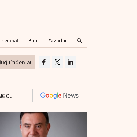
r - Sanat
Kobi
Yazarlar
 ayrılıyor
VakıfBank'ın aktif büyüklüğü yüz
NE OL