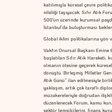
katılımıyla küresel çevre politika
niteliği taşıyacak. Sıfır Atık Fo
500’ün üzerinde kurumsal payda
İstanbul’da buluşturması beklen
Global iklim politikalarına yön 
Vakfın Onursal Başkanı Emine E
başlatılan Sıfır Atık Hareketi, k
olmanın ötesine geçerek küresel
dönüştü. Birleşmiş Milletler Gen
Atık Günü” ilan edilmesiyle birl
yaklaşım, artık çok taraflı diplo
müzakereleriyle doğrudan ilişki
düzenlenecek Forum, kamu kuruml
sektör temsilcilerini, finans kur