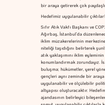
bir araya getirerek çok paydaşl
Hedefimiz uygulanabilir çıktıla
Sıfır Atık Vakfı Başkanı ve CO
Ağırbaş, İstanbul’da düzenlenec
iklim müzakerelerinin merkezine 
niteliği taşıdığını belirterek şun
atık yaklaşımını iklim eyleminin
konumlandırmak zorundayız. İst
buluşma; hükümetler, yerel yönet
gençleri aynı zeminde bir araya 
uygulanabilir ve ölçülebilir politi
altyapısı oluşturacaktır. Hedefim
ajandasının belirleyici bileşenl
somut, uygulanabilir çıktılarla 