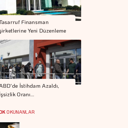
Küresel Gıda
Fiyatları 3,5 Yılın
Tasarruf Finansman
Zirvesinde
şirketlerine Yeni Düzenleme
Dolar 47.70 Liradan
Açıldı
"Finansman Zinciri
Kırılırsa üretim
ABD'de İstihdam Azaldı,
Zinciri De Durur"
İşsizlik Oranı…
Barışın Ekonomik
Getirisi Yüksek
OK
OKUNANLAR