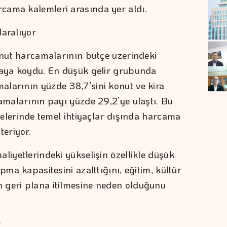
cama kalemleri arasında yer aldı.
daralıyor
konut harcamalarının bütçe üzerindeki
taya koydu. En düşük gelir grubunda
larının yüzde 38,7’sini konut ve kira
amalarının payı yüzde 29,2’ye ulaştı. Bu
tçelerinde temel ihtiyaçlar dışında harcama
teriyor.
liyetlerindeki yükselişin özellikle düşük
pma kapasitesini azalttığını, eğitim, kültür
 geri plana itilmesine neden olduğunu
r