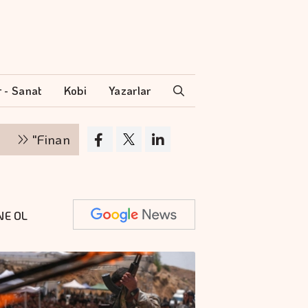
r - Sanat
Kobi
Yazarlar
inansman zinciri kırılırsa üretim zinciri de durur"
NE OL