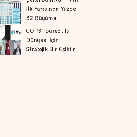
İlk Yarısında Yüzde
32 Büyüme
COP31 Süreci, İş
Dünyası İçin
Stratejik Bir Eşiktir
İran İle Umman
Hürmüz Geçişi
Konusunda Anlaştı
Doların Zayıflaması
Altına Yaradı
Orman Yangınları İş
Dünyasının Risk