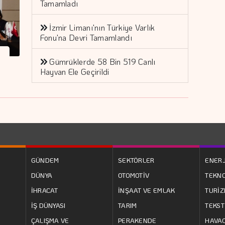
Tamamladı
İzmir Limanı'nın Türkiye Varlık
Fonu'na Devri Tamamlandı
Gümrüklerde 58 Bin 519 Canlı
Hayvan Ele Geçirildi
GÜNDEM
SEKTÖRLER
ENERJ
DÜNYA
OTOMOTİV
TEKNO
İHRACAT
İNŞAAT VE EMLAK
TURİ
İŞ DÜNYASI
TARIM
TEKST
ÇALIŞMA VE
PERAKENDE
HAVAC