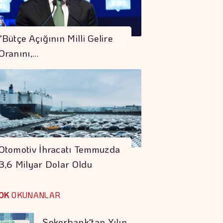
Rezervler 1 Milyar
842 Milyon Dolar
"Bütçe Açığının Milli Gelire
Arttı
Oranını,…
Yurt Dışında
Yaşayanlar 185,9
Milyon Dolarlık
Hisse Senedi Aldı
İstanbul Kruvaziyer
Turizminde 1 Milyon
Otomotiv İhracatı Temmuzda
Yolcu Hedefine
3,6 Milyar Dolar Oldu
İlerliyor
Koç Holding 1,7
Milyar Dolar
OK
OKUNANLAR
Kombine Yatırım
Yaptı
Şekerbank'tan Yılın