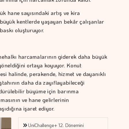
k hane sayısındaki artış ve kira
le büyük kentlerde yaşayan bekâr çalışanlar
 baskı oluşturuyor.
anehalkı harcamalarının giderek daha büyük
yöneldiğini ortaya koyuyor. Konut
esi halinde, perakende, hizmet ve dayanıklı
ştahının daha da zayıflayabileceği
rdürülebilir büyüme için barınma
nmasının ve hane gelirlerinin
şıdığına işaret ediyor.
UniChallenge+ 12. Dönemini