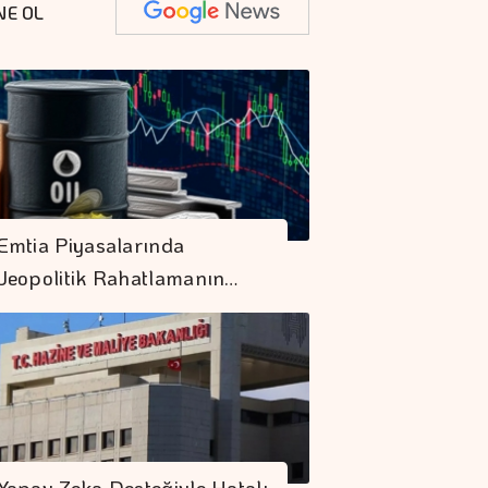
NE OL
Emtia Piyasalarında
Jeopolitik Rahatlamanın…
Yapay Zeka Desteğiyle Hatalı