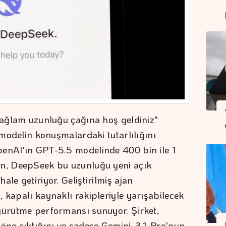
 bağlam uzunluğu çağına hoş geldiniz"
r modelin konuşmalardaki tutarlılığını
penAI'ın GPT-5.5 modelinde 400 bin ile 1
en, DeepSeek bu uzunluğu yeni açık
le getiriyor. Geliştirilmiş ajan
 kapalı kaynaklı rakipleriyle yarışabilecek
yürütme performansı sunuyor. Şirket,
 öne çıktığını ve sadece Gemini-3.1-Pro'nun