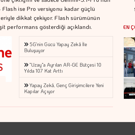
V4 Flash ise Pro versiyonu kadar güçlü
leriyle dikkat çekiyor. Flash sürümünün
eşit performans gösterdiği açıklandı.
EN Ç
5G'nin Gücü Yapay Zekâ İle
Buluşuyor
"Uzay"a Ayrılan AR-GE Bütçesi 10
Yılda 107 Kat Arttı
Yapay Zekâ, Genç Girişimcilere Yeni
Kapılar Açıyor