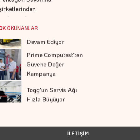
şirketlerinden
Prime Computest'ten
Hızlanmalarını…
Güvene Değer
OK
OKUNANLAR
Kampanya
Togg'un Servis Ağı
Hızla Büyüyor
İstanbul Festivali'nde
Rap Ve Rock Aynı
Gecede Buluştu
İDO, Midilli'ye
üçüncü Uluslararası
Hattını Akçay'dan
İLETİŞİM
Açtı