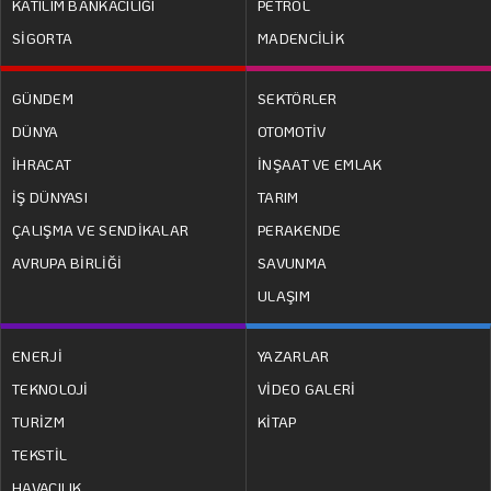
KATILIM BANKACILIĞI
PETROL
SİGORTA
MADENCİLİK
GÜNDEM
SEKTÖRLER
DÜNYA
OTOMOTİV
İHRACAT
İNŞAAT VE EMLAK
İŞ DÜNYASI
TARIM
ÇALIŞMA VE SENDİKALAR
PERAKENDE
AVRUPA BİRLİĞİ
SAVUNMA
ULAŞIM
ENERJİ
YAZARLAR
TEKNOLOJİ
VİDEO GALERİ
TURİZM
KİTAP
TEKSTİL
HAVACILIK