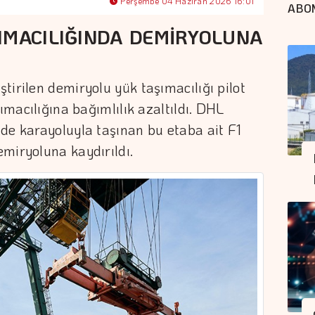
Perşembe 04 Haziran 2026 16:01
ABO
IMACILIĞINDA DEMİRYOLUNA
tirilen demiryolu yük taşımacılığı pilot
şımacılığına bağımlılık azaltıldı. DHL
de karayoluyla taşınan bu etaba ait F1
miryoluna kaydırıldı.