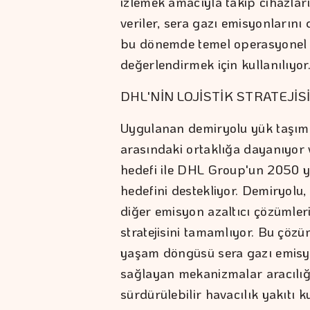
izlemek amacıyla takip cihazlar
veriler, sera gazı emisyonlarını 
bu dönemde temel operasyonel kr
değerlendirmek için kullanılıyor
DHL'NİN LOJİSTİK STRATEJİS
Uygulanan demiryolu yük taşımac
arasındaki ortaklığa dayanıyor v
hedefi ile DHL Group'un 2050 yı
hedefini destekliyor. Demiryolu
diğer emisyon azaltıcı çözümlerin
stratejisini tamamlıyor. Bu çözü
yaşam döngüsü sera gazı emisy
sağlayan mekanizmalar aracılığ
sürdürülebilir havacılık yakıtı 