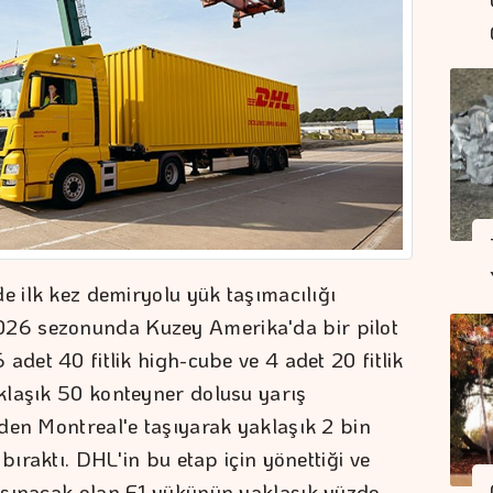
e ilk kez demiryolu yük taşımacılığı
26 sezonunda Kuzey Amerika'da bir pilot
adet 40 fitlik high-cube ve 4 adet 20 fitlik
klaşık 50 konteyner dolusu yarış
den Montreal'e taşıyarak yaklaşık 2 bin
bıraktı. DHL'in bu etap için yönettiği ve
aşınacak olan F1 yükünün yaklaşık yüzde