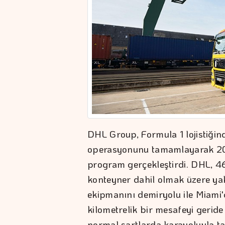
DHL Group, Formula 1 lojistiğind
operasyonunu tamamlayarak 20
program gerçekleştirdi. DHL, 46 
konteyner dahil olmak üzere ya
ekipmanını demiryolu ile Miami'
kilometrelik bir mesafeyi geride 
normal şartlarda karayoluyla t