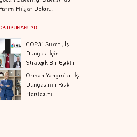
Yarım Milyar Dolar…
Otomotiv İhracatı
Temmuzda 3,6
OK
OKUNANLAR
Milyar Dolar Oldu
COP31 Süreci, İş
Dünyası İçin
Stratejik Bir Eşiktir
Orman Yangınları İş
Dünyasının Risk
Haritasını
Değiştiriyor
İstanbul Kruvaziyer
Turizminde 1 Milyon
Yolcu Hedefine
İlerliyor