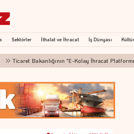
a
Sektörler
İthalat ve İhracat
İş Dünyası
Kültü
aret Bakanlığının "E-Kolay İhracat Platformu"na öd