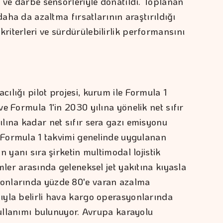
ı ve darbe sensörleriyle donatıldı. Toplanan
daha da azaltma fırsatlarının araştırıldığı
iterleri ve sürdürülebilirlik performansını
.
İ
ılığı pilot projesi, kurum ile Formula 1
e Formula 1'in 2030 yılına yönelik net sıfır
lına kadar net sıfır sera gazı emisyonu
, Formula 1 takvimi genelinde uygulanan
 yanı sıra şirketin multimodal lojistik
mler arasında geleneksel jet yakıtına kıyasla
onlarında yüzde 80'e varan azalma
ıyla belirli hava kargo operasyonlarında
kullanımı bulunuyor. Avrupa karayolu