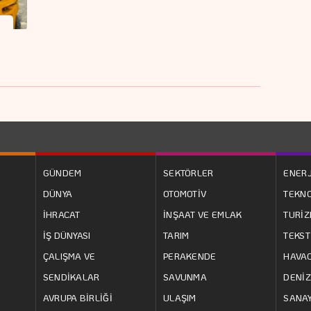
GÜNDEM
SEKTÖRLER
ENERJ
DÜNYA
OTOMOTİV
TEKNO
İHRACAT
İNŞAAT VE EMLAK
TURİ
İŞ DÜNYASI
TARIM
TEKST
ÇALIŞMA VE
PERAKENDE
HAVAC
SENDİKALAR
SAVUNMA
DENİZ
AVRUPA BİRLİĞİ
ULAŞIM
SANAY