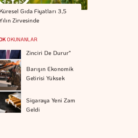
Kırılırsa üretim
Küresel Gıda Fiyatları 3,5
Zinciri De Durur"
Yılın Zirvesinde
Barışın Ekonomik
Getirisi Yüksek
OK
OKUNANLAR
Sigaraya Yeni Zam
Geldi
Trump İthal
Polisilikona Yüzde 15
Tarife Uygulayacak
Karadağ'ı Vizesiz
Görmek İsteyenlere
Avantajlı Tur