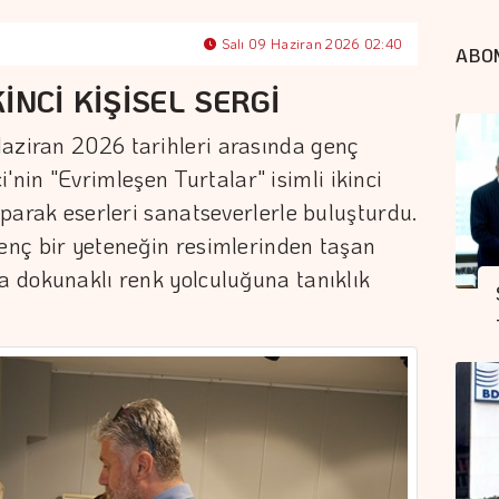
Salı 09 Haziran 2026 02:40
ABO
İNCİ KİŞİSEL SERGİ
Haziran 2026 tarihleri arasında genç
in "Evrimleşen Turtalar" isimli ikinci
yaparak eserleri sanatseverlerle buluşturdu.
genç bir yeteneğin resimlerinden taşan
da dokunaklı renk yolculuğuna tanıklık