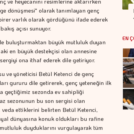
vinç ve heyecanını resimlerine aktarırken
enge dönüşmesi" olarak tanımlayan genç
 birer varlık olarak gördüğünü ifade ederek
r bakış açısı sunuyor.
EN Ç
erle buluşturmaktan büyük mutluluk duyan
daki en büyük destekçisi olan annesine
ergiyi ona ithaf ederek dile getiriyor.
u ve yöneticisi Betül Ketenci de genç
rı gururu dile getirerek, genç yeteneğin ilk
ya geçtiğimiz sezonda ev sahipliği
 yaz sezonunun bu son sergisi olan
veda ettiklerini belirten Betül Ketenci,
ayal dünyasına konuk oldukları bu rafine
 mutluluk duyduklarını vurgulayarak tüm