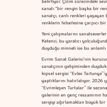
belirtiyor. Çizim sürecindeki se
sanatı "bir rengin başka bir r
sanatçı, canlı renkleri yaşayan
renklerin felsefesine çarpıcı bi
Yeni çalışmalarını sanatseverl
Ketenci, bu yaratıcı yolculuğun
duyduğu minneti ise bu anlamlı s
Evrim Sanat Galerisi’nin kurucus
sanatçının gelişiminden duydukla
kişisel sergisi “Evlex Tartunya”’
yaptıklarını hatırlatıyor. 2026
“Evrimleşen Turtalar” ile sezona 
galerinin en genç ressamının h
sergiyi ağırlamaktan büyük bir