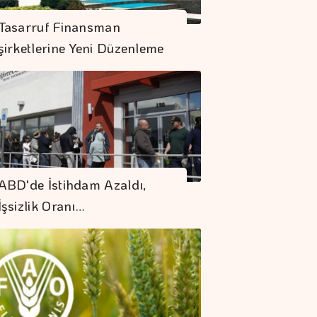
Tasarruf Finansman
şirketlerine Yeni Düzenleme
Dolar 47.70 Liradan
ABD'de İstihdam Azaldı,
Açıldı
İşsizlik Oranı…
Küresel Gıda
Fiyatları 3,5 Yılın
Zirvesinde
"Finansman Zinciri