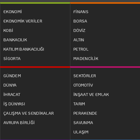
EKONOMİ
FİNANS
EKONOMİK VERİLER
BORSA
KOBİ
DÖVİZ
BANKACILIK
ALTIN
KATILIM BANKACILIĞI
PETROL
SİGORTA
MADENCİLİK
GÜNDEM
SEKTÖRLER
DÜNYA
OTOMOTİV
İHRACAT
İNŞAAT VE EMLAK
İŞ DÜNYASI
TARIM
ÇALIŞMA VE SENDİKALAR
PERAKENDE
AVRUPA BİRLİĞİ
SAVUNMA
ULAŞIM