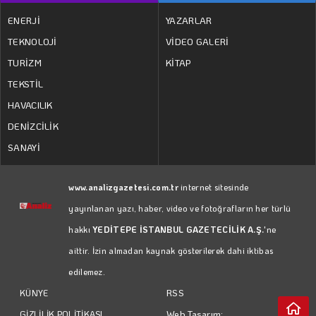
ENERJİ
YAZARLAR
TEKNOLOJİ
VİDEO GALERİ
TURİZM
KİTAP
TEKSTİL
HAVACILIK
DENİZCİLİK
SANAYİ
www.analizgazetesi.com.tr
internet sitesinde
yayınlanan yazı, haber, video ve fotoğrafların her türlü
hakkı
YEDİTEPE İSTANBUL GAZETECİLİK A.Ş.
'ne
aittir. İzin almadan kaynak gösterilerek dahi iktibas
edilemez.
RSS
KÜNYE
Web Tasarım:
GİZLİLİK POLİTİKASI