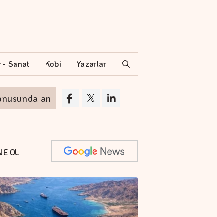
r - Sanat
Kobi
Yazarlar
nda anlaştı
Koç Holding 1,7 milyar dolar ko
NE OL