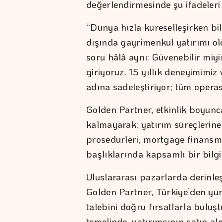
değerlendirmesinde şu ifadeleri 
“Dünya hızla küreselleşirken bi
dışında gayrimenkul yatırımı ol
soru hâlâ aynı: Güvenebilir miy
giriyoruz. 15 yıllık deneyimimiz 
adına sadeleştiriyor; tüm operas
Golden Partner, etkinlik boyunca
kalmayarak; yatırım süreçlerine 
prosedürleri, mortgage finansm
başlıklarında kapsamlı bir bilg
Uluslararası pazarlarda derinle
Golden Partner, Türkiye’den yur
talebini doğru fırsatlarla buluş
temelinde, yatırımcının satın 