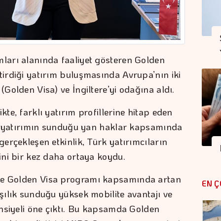
mları alanında faaliyet gösteren Golden
tirdiği yatırım buluşmasında Avrupa’nın iki
 (Golden Visa) ve İngiltere’yi odağına aldı.
kte, farklı yatırım profillerine hitap eden
i ve yatırımın sunduğu yan haklar kapsamında
gerçekleşen etkinlik, Türk yatırımcıların
sini bir kez daha ortaya koydu.
kle Golden Visa programı kapsamında artan
EN Ç
rşılık sunduğu yüksek mobilite avantajı ve
tansiyeli öne çıktı. Bu kapsamda Golden