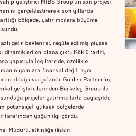
sahip geliştirici MIBS Group’un son projesi
anını gerçekleştirerek; son yıllarda
a arttığı bölgede, yatırımcılara büyüme
f sundu.
zlı gelir beklentisi, regüle edilmiş piyasa
ı dinamikleri ön plana çıktı. Köklü tarihi,
a yapısıyla İngiltere’de, özellikle
manın yalnızca finansal değil, aynı
tırım olduğu vurgulandı. Golden Partner’ın,
nkul geliştiricilerinden Berkeley Group ile
sunduğu projeler yatırımcılarla paylaşıldı.
im potansiyeli yüksek bölgelerde
ar tarafından yoğun ilgi gördü.
l Müdürü, etkinliğe ilişkin