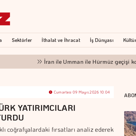
a
Sektörler
İthalat ve İhracat
İş Dünyası
Kültü
İran ile Umman ile Hürmüz geçişi konusu
Cumartesi 09 Mayıs 2026 10:04
ABO
ÜRK YATIRIMCILARI
TURDU
rklı coğrafyalardaki fırsatları analiz ederek