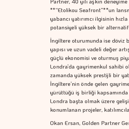
Partner, 40 yılı aşkın deneyime 
**“Etolikou Seafront”**un lansm
yabancı yatırımcı ilgisinin hızl
potansiyeli yüksek bir alternati
İngiltere oturumunda ise döviz ba
yapısı ve uzun vadeli değer artış
güçlü ekonomisi ve oturmuş piyas
Londra’da gayrimenkul sahibi ol
zamanda yüksek prestijli bir ya
İngiltere’nin önde gelen gayrime
yürüttüğü iş birliği kapsamında 
Londra başta olmak üzere geliş
konumlanan projeler, katılımcıl
Okan Ersan, Golden Partner Gene