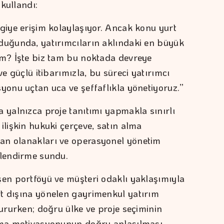
kullandı:
lgiye erişim kolaylaşıyor. Ancak konu yurt
duğunda, yatırımcıların aklındaki en büyük
im? İşte biz tam bu noktada devreye
ve güçlü itibarımızla, bu süreci yatırımcı
yonu uçtan uca ve şeffaflıkla yönetiyoruz.”
 yalnızca proje tanıtımı yapmakla sınırlı
ilişkin hukuki çerçeve, satın alma
an olanakları ve operasyonel yönetim
ilendirme sundu.
şen portföyü ve müşteri odaklı yaklaşımıyla
t dışına yönelen gayrimenkul yatırım
tururken; doğru ülke ve proje seçiminin
alma motivasyonunun doğru anlaşılması