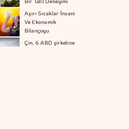
Ve Ekonomik
Bilançoyu
Ağırlaştırıyor
Çin, 6 ABD şirketine
Yaptırım
Uygulayacak
Alarko'nun Pozitif
Etki Yeşil Yaka
Programı Yeni
Dönemine Başladı
Kalkınma Ve Yatırım
Bankalarının Kredi
Sınırlarında Değişik
Zorlu Küresel
Koşullara Rağmen
çevikliğini Korudu