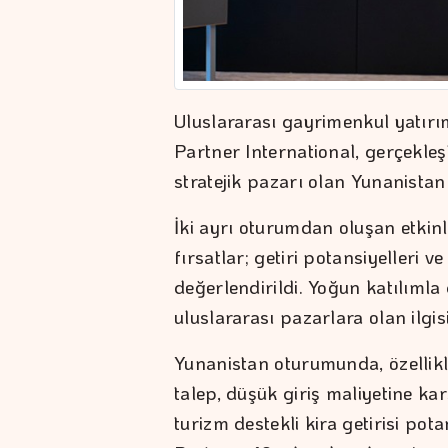
Uluslararası gayrimenkul yatırı
Partner International, gerçekleş
stratejik pazarı olan Yunanistan
İki ayrı oturumdan oluşan etkinli
fırsatlar; getiri potansiyeller
değerlendirildi. Yoğun katılımla 
uluslararası pazarlara olan ilgi
Yunanistan oturumunda, özelli
talep, düşük giriş maliyetine ka
turizm destekli kira getirisi po