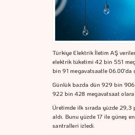
Türkiye Elektrik İletim AŞ veril
elektrik tüketimi 42 bin 551 meg
bin 91 megavatsaatle 06.00'da g
Günlük bazda dün 929 bin 906 me
922 bin 428 megavatsaat olarak 
Üretimde ilk sırada yüzde 29,3 p
aldı. Bunu yüzde 17 ile güneş ene
santralleri izledi.