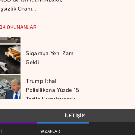
İşsizlik Oranı…
Barışın Ekonomik
Getirisi Yüksek
OK
OKUNANLAR
Sigaraya Yeni Zam
Geldi
Trump İthal
Polisilikona Yüzde 15
Tarife Uygulayacak
Karadağ'ı Vizesiz
Görmek İsteyenlere
İLETİŞİM
Avantajlı Tur
Seçenekleri
İ
YAZARLAR