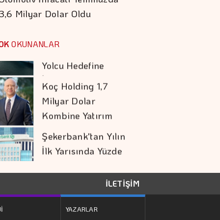
3,6 Milyar Dolar Oldu
İlerliyor
Koç Holding 1,7
Milyar Dolar
OK
OKUNANLAR
Kombine Yatırım
Yaptı
Şekerbank'tan Yılın
İlk Yarısında Yüzde
32 Büyüme
COP31 Süreci, İş
Dünyası İçin
Stratejik Bir Eşiktir
İran İle Umman
İLETİŞİM
Hürmüz Geçişi
Konusunda Anlaştı
İ
YAZARLAR