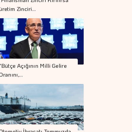
üretim Zinciri…
Yurt Dışında
Yaşayanlar 185,9
"Bütçe Açığının Milli Gelire
Milyon Dolarlık
Oranını,…
Hisse Senedi Aldı
Petrol Anlaşma
Umutlarına Rağmen
Hafif De Olsa Arttı
İstanbul Kruvaziyer
Turizminde 1 Milyon
Otomotiv İhracatı Temmuzda
Yolcu Hedefine