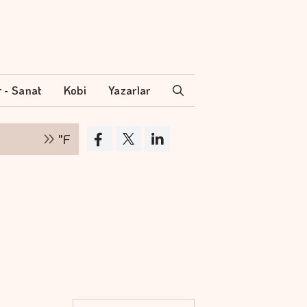
r - Sanat
Kobi
Yazarlar
"Finansman zinciri kırılırsa üretim zinciri de du