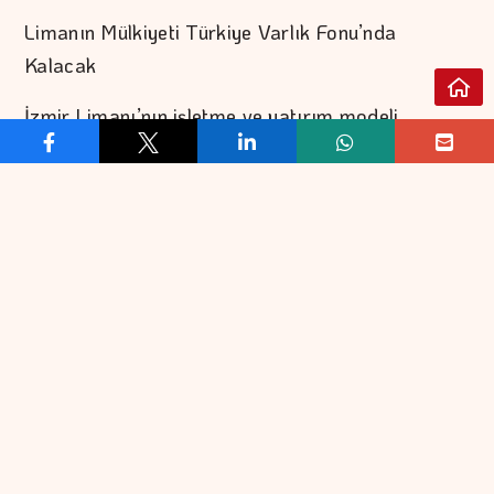
Limanın Mülkiyeti Türkiye Varlık Fonu’nda
Kalacak
İzmir Limanı’nın işletme ve yatırım modeli
çerçevesinde limanın mülkiyeti Türkiye Varlık
Fonu bünyesinde kalmaya devam edecek ve
herhangi bir imtiyaz devri söz konusu olmayacak.
Yük ve yolcu limanı olmak üzere iki ana bölümden
oluşan İzmir Limanı’nda, her iki bölümün
ihtiyaçlarına uygun işletme ve yatırım modelleri
uygulanacak.
Yük limanının işletme faaliyetleri, alanında
uluslararası tecrübeye sahip Alport tarafından
yürütülecek. Modernizasyon yatırımları kademeli