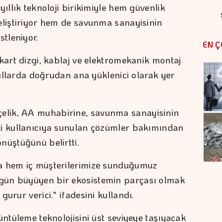
yıllık teknoloji birikimiyle hem güvenlik
eliştiriyor hem de savunma sanayisinin
stleniyor.
EN Ç
kart dizgi, kablaj ve elektromekanik montaj
 yıllarda doğrudan ana yüklenici olarak yer
lik, AA muhabirine, savunma sanayisinin
ki kullanıcıya sunulan çözümler bakımından
nüştüğünü belirtti.
a hem iç müşterilerimize sunduğumuz
gün büyüyen bir ekosistemin parçası olmak
urur verici." ifadesini kullandı.
üntüleme teknolojisini üst seviyeye taşıyacak