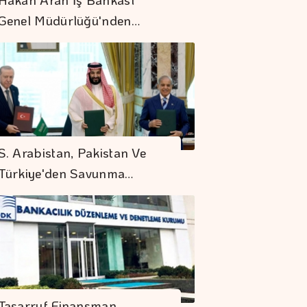
Genel Müdürlüğü'nden…
Mobilya İhracatında
S. Arabistan, Pakistan Ve
Avrupa İvmesi
Türkiye'den Savunma…
Hürmüz
Kısıtlamaları
Petrolün Fiyatını
Pozitif Etkiledi
Sigaraya Yeni Zam
Geldi
Tasarruf Finansman