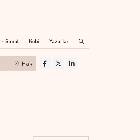
r - Sanat
Kobi
Yazarlar
Hakan Aran İş Bankası Genel Müdürlüğü'nden ayrıl