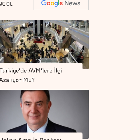
NE OL
Türkiye'de AVM'lere İlgi
Azalıyor Mu?
Hakan Aran İş Bankası