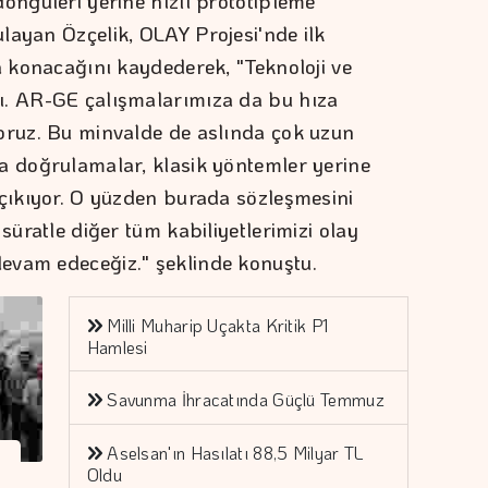
öngüleri yerine hızlı prototipleme
layan Özçelik, OLAY Projesi'nde ilk
a konacağını kaydederek, "Teknoloji ve
ı. AR-GE çalışmalarımıza da bu hıza
oruz. Bu minvalde de aslında çok uzun
a doğrulamalar, klasik yöntemler yerine
 çıkıyor. O yüzden burada sözleşmesini
süratle diğer tüm kabiliyetlerimizi olay
evam edeceğiz." şeklinde konuştu.
Milli Muharip Uçakta Kritik P1
Hamlesi
Savunma İhracatında Güçlü Temmuz
Aselsan'ın Hasılatı 88,5 Milyar TL
Oldu