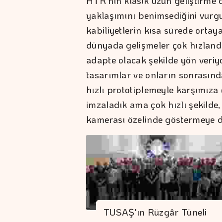
HTR'nin klasik uzun geliştirme d
yaklaşımını benimsediğini vurgu
kabiliyetlerin kısa sürede ortay
dünyada gelişmeler çok hızland
adapte olacak şekilde yön veriy
tasarımlar ve onların sonrasınd
hızlı prototiplemeyle karşımıza
imzaladık ama çok hızlı şekilde, 
kamerası özelinde göstermeye d
TUSAŞ'ın Rüzgâr Tüneli