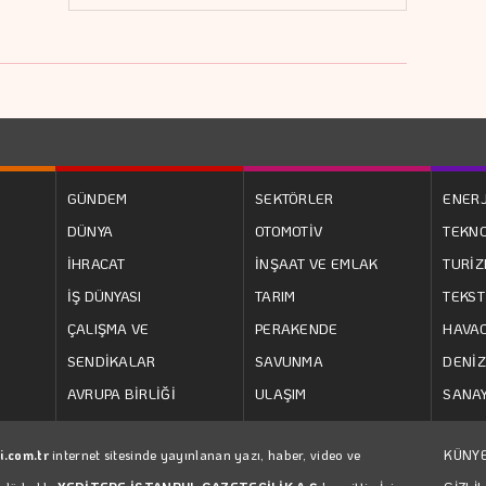
GÜNDEM
SEKTÖRLER
ENERJ
DÜNYA
OTOMOTİV
TEKNO
İHRACAT
İNŞAAT VE EMLAK
TURİ
İŞ DÜNYASI
TARIM
TEKST
ÇALIŞMA VE
PERAKENDE
HAVAC
SENDİKALAR
SAVUNMA
DENİZ
AVRUPA BİRLİĞİ
ULAŞIM
SANAY
i.com.tr
internet sitesinde yayınlanan yazı, haber, video ve
KÜNY