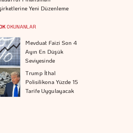
şirketlerine Yeni Düzenleme
Karadağ'ı Vizesiz
Görmek İsteyenlere
OK
OKUNANLAR
Avantajlı Tur
Seçenekleri
Mevduat Faizi Son 4
Ayın En Düşük
Seviyesinde
Trump İthal
Polisilikona Yüzde 15
Tarife Uygulayacak
Aytemiz, Türkiye'nin
En Büyük İlk 25
şirketi Arasında