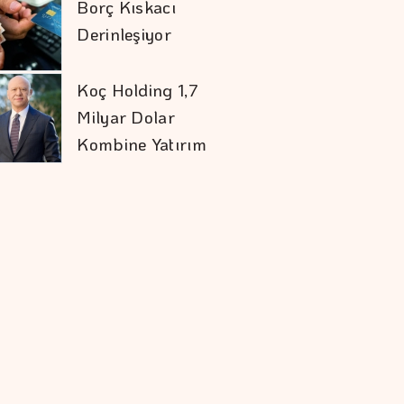
Borç Kıskacı
Derinleşiyor
Koç Holding 1,7
Milyar Dolar
Kombine Yatırım
Yaptı
Şekerbank'tan Yılın
İlk Yarısında Yüzde
32 Büyüme
Doların Zayıflaması
Altına Yaradı
İran İle Umman
Hürmüz Geçişi