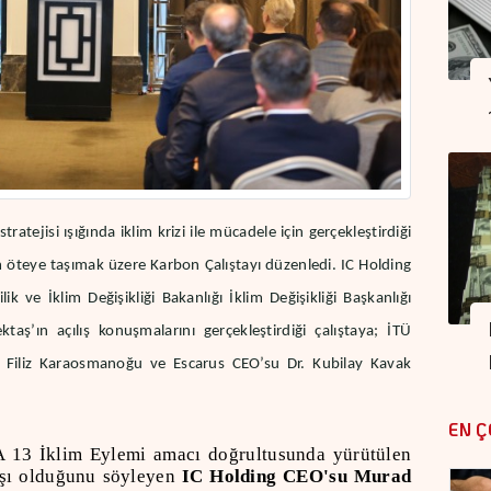
strateji
si
ışığında iklim krizi ile mücadele için gerçekleştirdiği
ım öteye taşımak
üzere Karbon Çalıştayı düzenledi.
IC Holding
k ve İklim Değişikliği Bakanlığı İklim Değişikliği Başkanlığı
aş’ın açılış konuşmalarını gerçekleştirdiği çalıştaya; İTÜ
 Filiz Karaosmanoğu ve Escarus CEO’su Dr. Kubilay Kavak
EN Ç
A 13 İklim Eylemi amacı doğrultusunda yürütülen
taşı olduğunu söyleyen
IC Holding CEO'su Murad