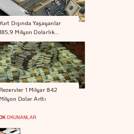
Dünya çelik Sektörü
İstanbul'da
Yurt Dışında Yaşayanlar
Buluşuyor
185,9 Milyon Dolarlık…
Türkiye İş Bankası
Resim Heykel
Müzesi'nin "Güz
Konferansları" 5
Altının Kilogram
Eylül'de Başlıyor
Fiyatı 6 Milyon 360
Rezervler 1 Milyar 842
Bin Liraya Yükseldi
Milyon Dolar Arttı
Borsa Günü
Yükselişle
OK
OKUNANLAR
Tamamladı