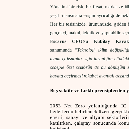
Yönetimi bir risk, bir fırsat, marka ve 
yeşil finansmana erişim ayrıcalığı demek.
Her bir tesisinizde, ürününüzde, griden 
gerçekçi, makul, teknik ve yapılabilir seç
Escarus CEO’su Kubilay Kava
sunumunda
“Teknoloji, iklim değişikli
uyum çalışmaları için insanlığın elindek
sebeple özel sektörün de bu dönüşüm sü
hayata geçirmesi rekabet avantajı açısınd
Beş sektör ve farklı prensiplerden y
2053 Net Zero yolculuğunda IC H
hedeflerini belirlemek üzere gerçekleş
enerji, sanayi ve altyapı sektörler
katılırken, çalıştay sonucunda konu
belirlendi.