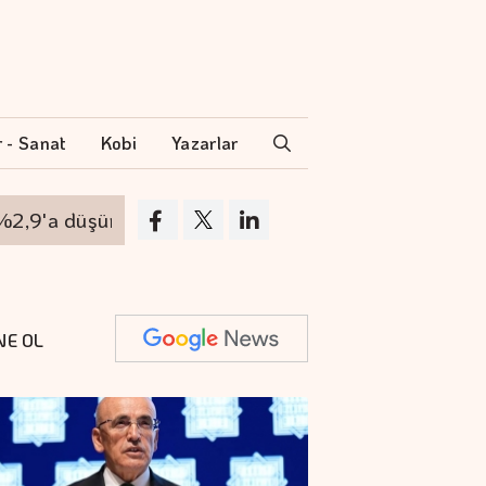
r - Sanat
Kobi
Yazarlar
a düşürdük"
Otomotiv ihracatı temmuzda 3,6
NE OL