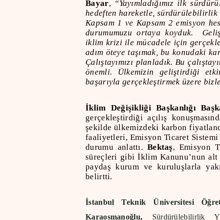
Bayar
,
“Yayımladığımız ilk sürdürü
hedeften hareketle, sürdürülebilirli
Kapsam 1 ve Kapsam 2 emisyon hesa
durumumuzu ortaya koyduk. Gelişimi
iklim krizi ile mücadele için gerçekl
adım öteye taşımak, bu konudaki ka
Çalıştayımızı planladık.
Bu çalıştayı
önemli. Ülkemizin geliştirdiği et
başarıyla gerçekleştirmek üzere bizl
İklim Değişikliği Başkanlığı Baş
gerçekleştirdiği açılış konuşmasın
şekilde ülkemizdeki karbon fiyatland
faaliyetleri, Emisyon Ticaret Sistemi
durumu anlattı.
Bektaş
, Emisyon Ti
süreçleri gibi İklim Kanunu’nun alt 
paydaş kurum ve kuruluşlarla yakı
belirtti.
İstanbul Teknik Üniversitesi Öğ
Karaosmanoğlu,
Sürdürülebilirlik 