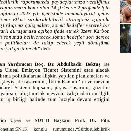
lebilirlik raporumuzda paydaşlarımıza verdiğimiz
k raporumuza konu olan 14 şirket ve 2 projemiz için
plarını 2023 yılı içerisinde tamamlayarak genel
n Etkisi sürdürülebilirlik stratejimiz ışığında
eştirdiğimiz çalışmaları, somut hedefler vererek bir
rarlı duruşumuzu açıkça ifade etmek üzere Karbon
n sonunda belirlenecek somut hedefler son derece
kin politikaları da takip ederek yeşil dönüşümü
ere yol gösterecek”
dedi.
kan Yardımcısı Doç. Dr. Abdulkadir Bektaş
ise
da Ulusal Emisyon Ticaret Sistemini esas alacak
ırma politikalarına ilişkin yapılan planlamaları ve
 işleyişi ile tasarımını, İklim Kanunu’nu ve mevcut
caret Sistemi kapsamı, piyasa tasarımı, gözetim
yapısını oluşturacak mevzuat çalışmalarının ilgili
n iş birliği halinde tüm hızıyla devam ettiğini
retim Üyesi ve SÜT-D Başkanı Prof. Dr. Filiz
Yönetimi:5N1K konulu sunumunda,“Sürdürülebilirlik