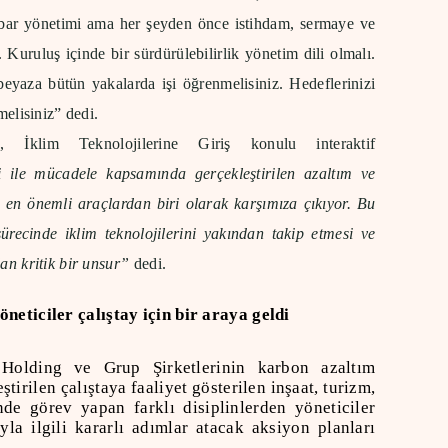
itibar yönetimi ama her şeyden önce istihdam, sermaye ve
 Kuruluş içinde bir sürdürülebilirlik yönetim dili olmalı.
beyaza bütün yakalarda işi öğrenmelisiniz. Hedeflerinizi
melisiniz” dedi.
k
, İklim Teknolojilerine Giriş konulu interaktif
ği ile mücadele kapsamında gerçekleştirilen azaltım ve
i en önemli araçlardan biri olarak karşımıza çıkıyor. Bu
recinde iklim teknolojilerini yakından takip etmesi ve
an kritik bir unsur”
dedi.
öneticiler çalıştay için bir araya geldi
olding ve Grup Şirketlerinin karbon azaltım
tirilen çalıştaya faaliyet gösterilen inşaat, turizm,
inde görev yapan farklı disiplinlerden yöneticiler
yla ilgili kararlı adımlar atacak aksiyon planları