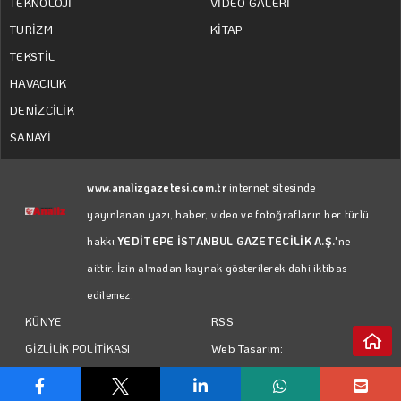
TEKNOLOJİ
VİDEO GALERİ
TURİZM
KİTAP
TEKSTİL
HAVACILIK
DENİZCİLİK
SANAYİ
www.analizgazetesi.com.tr
internet sitesinde
yayınlanan yazı, haber, video ve fotoğrafların her türlü
hakkı
YEDİTEPE İSTANBUL GAZETECİLİK A.Ş.
'ne
aittir. İzin almadan kaynak gösterilerek dahi iktibas
edilemez.
RSS
KÜNYE
Web Tasarım:
GİZLİLİK POLİTİKASI
Türk Bilişim
KULLANIM KOŞULLARI