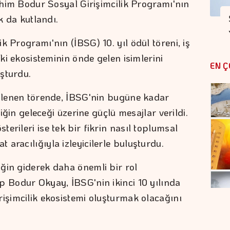
rahim Bodur Sosyal Girişimcilik Programı'nın
uk da kutlandı.
k Programı'nın (İBSG) 10. yıl ödül töreni, iş
tki ekosisteminin önde gelen isimlerini
EN Ç
şturdu.
enlenen törende, İBSG'nin bugüne kadar
liğin geleceği üzerine güçlü mesajlar verildi.
erileri ise tek bir fikrin nasıl toplumsal
aracılığıyla izleyicilerle buluşturdu.
ğin giderek daha önemli bir rol
p Bodur Okyay, İBSG'nin ikinci 10 yılında
rişimcilik ekosistemi oluşturmak olacağını