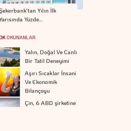
Fiyatları Haziranda
Şekerbank'tan Yılın İlk
Azaldı
Yarısında Yüzde…
Bardakçı Koyu'nda
Yalın, Doğal Ve Canlı
OK
OKUNANLAR
Bir Tatil Deneyimi
Aşırı Sıcaklar İnsani
Ve Ekonomik
Bilançoyu
Ağırlaştırıyor
Çin, 6 ABD şirketine
Yaptırım
Uygulayacak
Alarko'nun Pozitif
Etki Yeşil Yaka
Programı Yeni