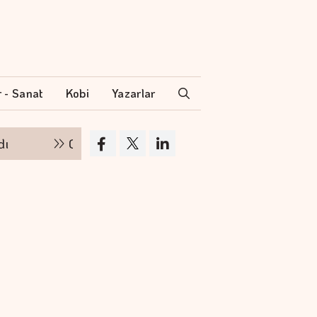
r - Sanat
Kobi
Yazarlar
Google'ın yapay zeka biriminde üst düzey göre