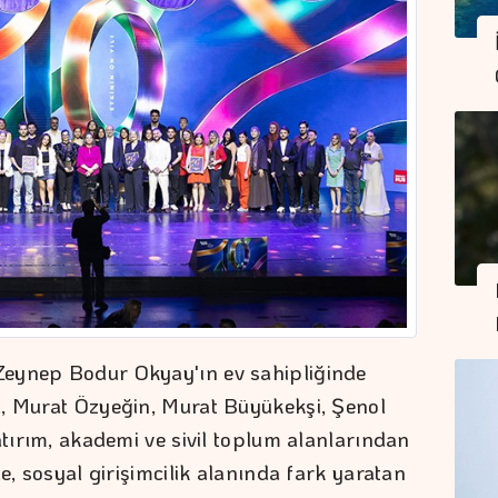
Zeynep Bodur Okyay'ın ev sahipliğinde
ı, Murat Özyeğin, Murat Büyükekşi, Şenol
atırım, akademi ve sivil toplum alanlarından
e, sosyal girişimcilik alanında fark yaratan