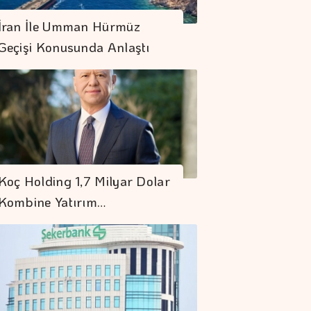
İran İle Umman Hürmüz
Geçişi Konusunda Anlaştı
OMSAN Lojistik
Avrupa'daki Gıda
Koç Holding 1,7 Milyar Dolar
Lojistiği Ağını
Kombine Yatırım…
Güçlendiriyor
Emeklilik Fon
Yönetim Hizmetlerini
Mobil Uygulamaya
Taşıdı
AB'de üretici