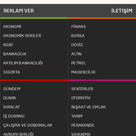
REKLAM VER
İLETİŞİM
EKONOMİ
FİNANS
EKONOMİK VERİLER
BORSA
KOBİ
DÖVİZ
BANKACILIK
ALTIN
KATILIM BANKACILIĞI
PETROL
SİGORTA
MADENCİLİK
GÜNDEM
SEKTÖRLER
DÜNYA
OTOMOTİV
İHRACAT
İNŞAAT VE EMLAK
İŞ DÜNYASI
TARIM
ÇALIŞMA VE SENDİKALAR
PERAKENDE
AVRUPA BİRLİĞİ
SAVUNMA