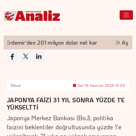
rdemir'den 201 milyon dolar net kar
Aşırı sı
Döviz
Salı 16 Haziran 2026 10:05
JAPONYA FAİZİ 31 YIL SONRA YÜZDE 1'E
YÜKSELTTİ
Japonya Merkez Bankası (BoJ), politika
faizini beklentiler doğrultusunda yüzde 1'e