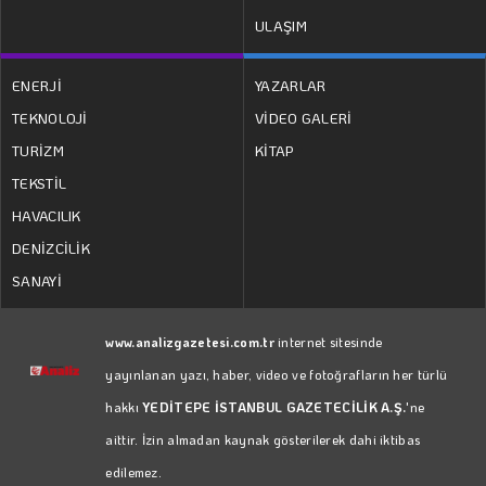
ULAŞIM
ENERJİ
YAZARLAR
TEKNOLOJİ
VİDEO GALERİ
TURİZM
KİTAP
TEKSTİL
HAVACILIK
DENİZCİLİK
SANAYİ
www.analizgazetesi.com.tr
internet sitesinde
yayınlanan yazı, haber, video ve fotoğrafların her türlü
hakkı
YEDİTEPE İSTANBUL GAZETECİLİK A.Ş.
'ne
aittir. İzin almadan kaynak gösterilerek dahi iktibas
edilemez.