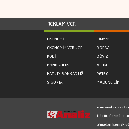
REKLAM VER
EKONOMİ
FİNANS
EKONOMİK VERİLER
BORSA
KOBİ
DÖVİZ
BANKACILIK
ALTIN
KATILIM BANKACILIĞI
PETROL
SİGORTA
MADENCİLİK
www.analizgazetes
fotoğrafların her t
almadan kaynak göst