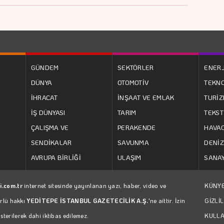
GÜNDEM
SEKTÖRLER
ENERJ
DÜNYA
OTOMOTİV
TEKNO
İHRACAT
İNŞAAT VE EMLAK
TURİ
İŞ DÜNYASI
TARIM
TEKST
ÇALIŞMA VE
PERAKENDE
HAVAC
SENDİKALAR
SAVUNMA
DENİZ
AVRUPA BİRLİĞİ
ULAŞIM
SANAY
i.com.tr
internet sitesinde yayınlanan yazı, haber, video ve
KÜNY
ürlü hakkı
YEDİTEPE İSTANBUL GAZETECİLİK A.Ş.
'ne aittir. İzin
GİZLİL
erilerek dahi iktibas edilemez.
KULLA