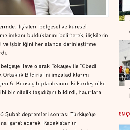
nde, ilişkileri, bölgesel ve küresel
me imkanı bulduklarını belirterek, ilişkilerin
e işbirliğini her alanda derinleştirme
rdı.
belgeye ilave olarak Tokayev ile "Ebedi
k Ortaklık Bildirisi"ni imzaladıklarını
en 6. Konsey toplantısının iki kardeş ülke
hi bir nitelik taşıdığını bildirdi, hayırlara
 6 Şubat depremleri sonrası Türkiye'ye
EN Ç
na işaret ederek, Kazakistan'ın