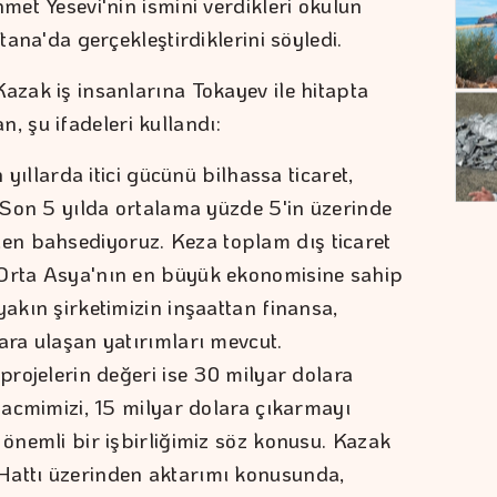
hmet Yesevi'nin ismini verdikleri okulun
stana'da gerçekleştirdiklerini söyledi.
azak iş insanlarına Tokayev ile hitapta
 şu ifadeleri kullandı:
n yıllarda itici gücünü bilhassa ticaret,
. Son 5 yılda ortalama yüzde 5'in üzerinde
n bahsediyoruz. Keza toplam dış ticaret
 Orta Asya'nın en büyük ekonomisine sahip
yakın şirketimizin inşaattan finansa,
ara ulaşan yatırımları mevcut.
 projelerin değeri ise 30 milyar dolara
 hacmimizi, 15 milyar dolara çıkarmayı
 önemli bir işbirliğimiz söz konusu. Kazak
Hattı üzerinden aktarımı konusunda,