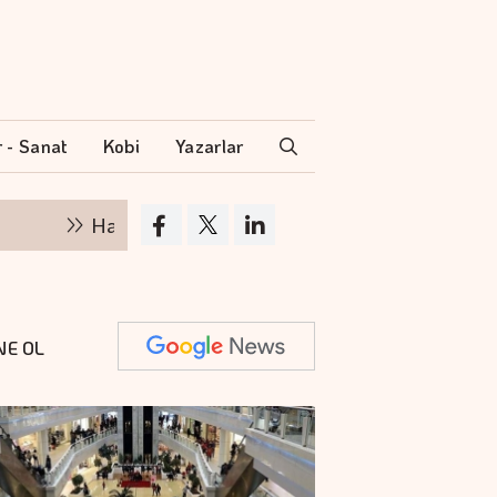
r - Sanat
Kobi
Yazarlar
Hakan Aran İş Bankası Genel Müdürlüğü'nden ay
NE OL