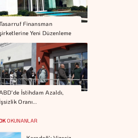
Mobilya İhracatında
Tasarruf Finansman
Avrupa İvmesi
şirketlerine Yeni Düzenleme
Hakan Aran İş
Bankası Genel
Müdürlüğü'nden
Ayrılıyor
Barışın Ekonomik
Getirisi Yüksek
ABD'de İstihdam Azaldı,
İşsizlik Oranı…
Sigaraya Yeni Zam
Geldi
OK
OKUNANLAR
Karadağ'ı Vizesiz