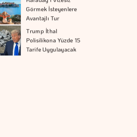
Görmek İsteyenlere
Avantajlı Tur
Seçenekleri
Trump İthal
Polisilikona Yüzde 15
Tarife Uygulayacak
Mevduat Faizi Son 4
Ayın En Düşük
Seviyesinde
Aytemiz, Türkiye'nin
En Büyük İlk 25
şirketi Arasında
Ercan Arda'dan Yeni
Tekli...