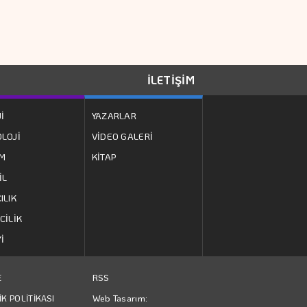
574 Liradan İşlem
Görüyor
Yatırımcısını Sadece
İLETİŞİM
Beşiktaş Sevindirdi
İ
YAZARLAR
Karadeniz'deki
LOJİ
VİDEO GALERİ
Saldırılar Küresel
ZM
KİTAP
Tahıl Sevkiyatını
İL
Aksatıyor
ILIK
Dolar 47.70 Liradan
CİLİK
Açıldı
İ
VİOP'ta Endeks
RSS
E
Kontratı Güne
Web Tasarım:
İK POLİTİKASI
Düşüşle Başladı