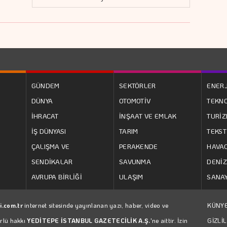
GÜNDEM
SEKTÖRLER
ENERJ
DÜNYA
OTOMOTİV
TEKNO
İHRACAT
İNŞAAT VE EMLAK
TURİ
İŞ DÜNYASI
TARIM
TEKST
ÇALIŞMA VE
PERAKENDE
HAVAC
SENDİKALAR
SAVUNMA
DENİZ
AVRUPA BİRLİĞİ
ULAŞIM
SANAY
i.com.tr
internet sitesinde yayınlanan yazı, haber, video ve
KÜNY
ürlü hakkı
YEDİTEPE İSTANBUL GAZETECİLİK A.Ş.
'ne aittir. İzin
GİZLİL