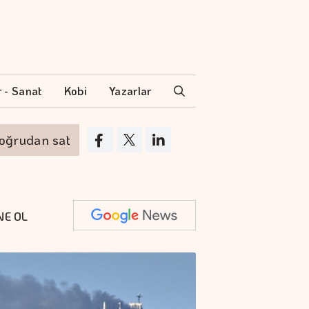
r - Sanat
Kobi
Yazarlar
n satış gerçekleştirecek
Boeing 737 MAX uça
NE OL