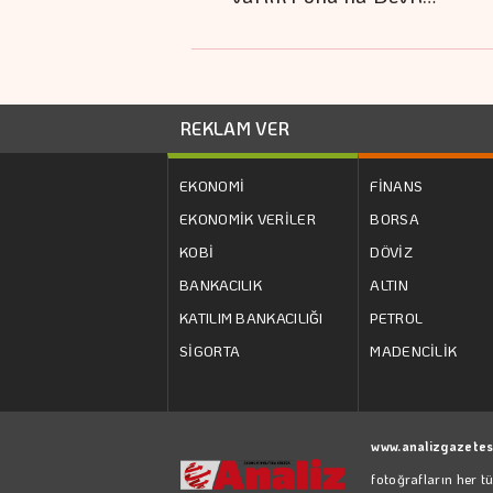
REKLAM VER
EKONOMİ
FİNANS
EKONOMİK VERİLER
BORSA
KOBİ
DÖVİZ
BANKACILIK
ALTIN
KATILIM BANKACILIĞI
PETROL
SİGORTA
MADENCİLİK
www.analizgazetes
fotoğrafların her t