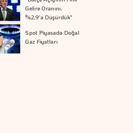
Gelire Oranını,
%2,9'a Düşürdük"
Spot Piyasada Doğal
Gaz Fiyatları
Rezervler 1 Milyar
842 Milyon Dolar
Arttı
KKM Bakiyesinde
Düşüş Devam Ediyor
Yurt Dışında
Yaşayanlar 185,9