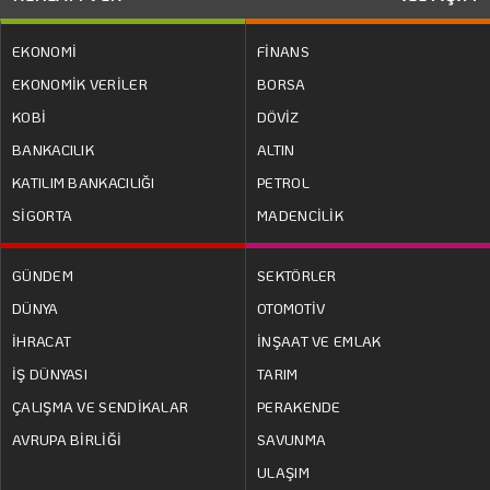
EKONOMİ
FİNANS
EKONOMİK VERİLER
BORSA
KOBİ
DÖVİZ
BANKACILIK
ALTIN
KATILIM BANKACILIĞI
PETROL
SİGORTA
MADENCİLİK
GÜNDEM
SEKTÖRLER
DÜNYA
OTOMOTİV
İHRACAT
İNŞAAT VE EMLAK
İŞ DÜNYASI
TARIM
ÇALIŞMA VE SENDİKALAR
PERAKENDE
AVRUPA BİRLİĞİ
SAVUNMA
ULAŞIM