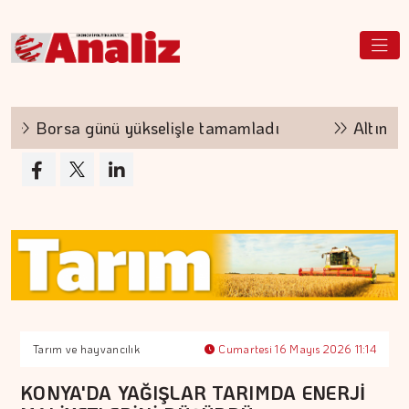
Borsa günü yükselişle tamamladı
Altının ki
Tarım ve hayvancılık
Cumartesi 16 Mayıs 2026 11:14
KONYA'DA YAĞIŞLAR TARIMDA ENERJİ