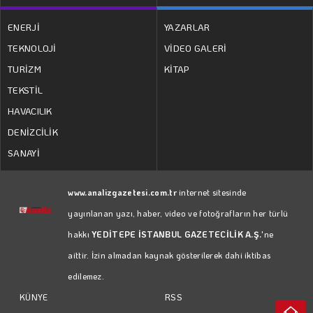
ENERJİ
YAZARLAR
TEKNOLOJİ
VİDEO GALERİ
TURİZM
KİTAP
TEKSTİL
HAVACILIK
DENİZCİLİK
SANAYİ
www.analizgazetesi.com.tr
internet sitesinde
yayınlanan yazı, haber, video ve fotoğrafların her türlü
hakkı
YEDİTEPE İSTANBUL GAZETECİLİK A.Ş.
'ne
aittir. İzin almadan kaynak gösterilerek dahi iktibas
edilemez.
RSS
KÜNYE