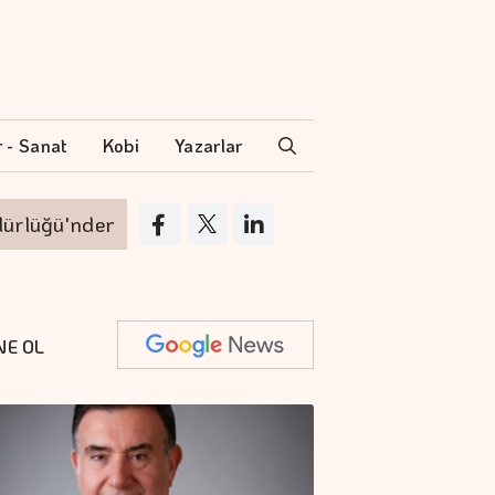
r - Sanat
Kobi
Yazarlar
'nden ayrılıyor
VakıfBank'ın aktif büyüklüğ
NE OL