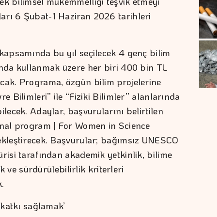
ek bilimsel mükemmelliği teşvik etmeyi
arı 6 Şubat-1 Haziran 2026 tarihleri
 kapsamında bu yıl seçilecek 4 genç bilim
ında kullanmak üzere her biri 400 bin TL
cak. Programa, özgün bilim projelerine
e Bilimleri” ile “Fiziki Bilimler” alanlarında
ilecek. Adaylar, başvurularını belirtilen
ional program | For Women in Science
çekleştirecek. Başvurular; bağımsız UNESCO
risi tarafından akademik yetkinlik, bilime
ik ve sürdürülebilirlik kriterleri
.
ı katkı sağlamak’