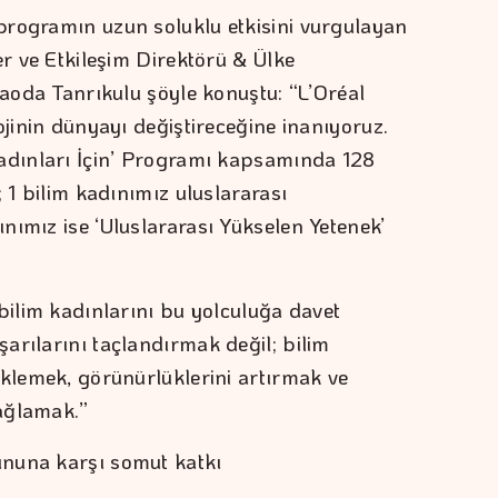
programın uzun soluklu etkisini vurgulayan
er ve Etkileşim Direktörü & Ülke
raoda Tanrıkulu şöyle konuştu: “L’Oréal
ojinin dünyayı değiştireceğine inanıyoruz.
Kadınları İçin’ Programı kapsamında 128
; 1 bilim kadınımız uluslararası
nımız ise ‘Uluslararası Yükselen Yetenek’
bilim kadınlarını bu yolculuğa davet
arılarını taçlandırmak değil; bilim
eklemek, görünürlüklerini artırmak ve
sağlamak.”
ununa karşı somut katkı