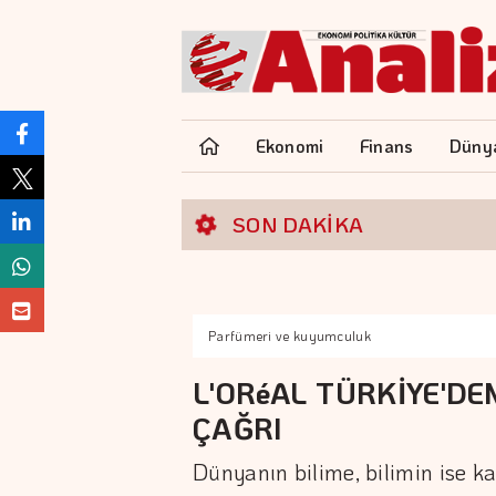
Ekonomi
Finans
Düny
SON DAKİKA
Parfümeri ve kuyumculuk
L'ORéAL TÜRKİYE'DE
ÇAĞRI
Dünyanın bilime, bilimin ise ka