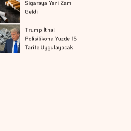
Sigaraya Yeni Zam
Geldi
Trump İthal
Polisilikona Yüzde 15
Tarife Uygulayacak
Karadağ'ı Vizesiz
Görmek İsteyenlere
Avantajlı Tur
Seçenekleri
Mevduat Faizi Son 4
Ayın En Düşük
Seviyesinde
Ekonomide Reçete
Aynı Sonuç Farklı