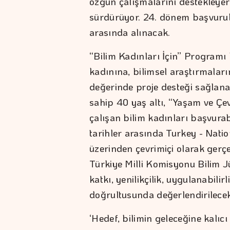
özgün çalışmalarını destekleyer
sürdürüyor. 24. dönem başvurul
arasında alınacak.
“Bilim Kadınları İçin” Programı
kadınına, bilimsel araştırmalar
değerinde proje desteği sağlana
sahip 40 yaş altı, “Yaşam ve Çevr
çalışan bilim kadınları başvurab
tarihler arasında Turkey - Nat
üzerinden çevrimiçi olarak ger
Türkiye Milli Komisyonu Bilim Jü
katkı, yenilikçilik, uygulanabilirl
doğrultusunda değerlendirilecek
‘Hedef, bilimin geleceğine kalıc