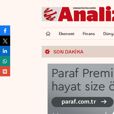
Ekonomi
Finans
Düny
SON DAKİKA