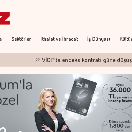
a
Sektörler
İthalat ve İhracat
İş Dünyası
Kültü
VİOP'ta endeks kontratı güne düşüşle ba