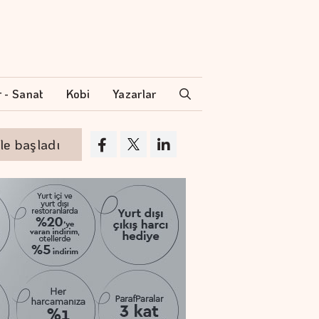
r - Sanat
Kobi
Yazarlar
şladı
Altının gramı 6 bin 574 liradan işlem