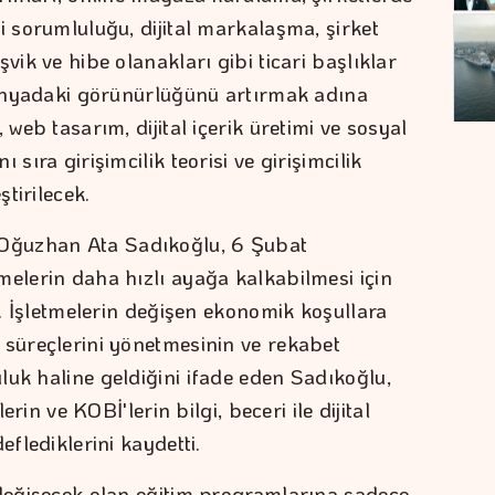
i sorumluluğu, dijital markalaşma, şirket
vik ve hibe olanakları gibi ticari başlıklar
 dünyadaki görünürlüğünü artırmak adına
 web tasarım, dijital içerik üretimi ve sosyal
sıra girişimcilik teorisi ve girişimcilik
tirilecek.
Oğuzhan Ata Sadıkoğlu, 6 Şubat
melerin daha hızlı ayağa kalkabilmesi için
ti. İşletmelerin değişen ekonomik koşullara
 süreçlerini yönetmesinin ve rekabet
luk haline geldiğini ifade eden Sadıkoğlu,
lerin ve KOBİ'lerin bilgi, beceri ile dijital
eflediklerini kaydetti.
 değişecek olan eğitim programlarına sadece