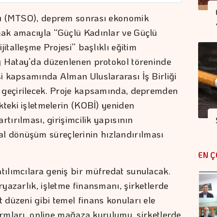
sı (MTSO), deprem sonrası ekonomik
ak amacıyla “Güçlü Kadınlar ve Güçlü
italleşme Projesi” başlıklı eğitim
y Hatay’da düzenlenen protokol töreninde
i kapsamında Alman Uluslararası İş Birliği
 geçirilecek. Proje kapsamında, depremden
kteki işletmelerin (KOBİ) yeniden
rtırılması, girişimcilik yapısının
jital dönüşüm süreçlerinin hızlandırılması
EN Ç
ılımcılara geniş bir müfredat sunulacak.
yazarlık, işletme finansmanı, şirketlerde
düzeni gibi temel finans konuları ele
ormları, online mağaza kurulumu, şirketlerde