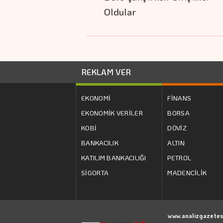
Oldular
REKLAM VER
EKONOMİ
FİNANS
EKONOMİK VERİLER
BORSA
KOBİ
DÖVİZ
BANKACILIK
ALTIN
KATILIM BANKACILIĞI
PETROL
SİGORTA
MADENCİLİK
www.analizgazetes