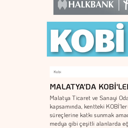
Kobi
MALATYA'DA KOBİ'LE
Malatya Ticaret ve Sanayi Oda
kapsamında, kentteki KOBİ'leri
süreçlerine katkı sunmak amacı
medya gibi çeşitli alanlarda e