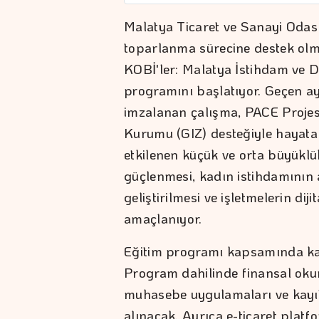
Malatya Ticaret ve Sanayi Oda
toparlanma sürecine destek olm
KOBİ'ler: Malatya İstihdam ve Dij
programını başlatıyor. Geçen a
imzalanan çalışma, PACE Projes
Kurumu (GIZ) desteğiyle hayata
etkilenen küçük ve orta büyüklü
güçlenmesi, kadın istihdamının a
geliştirilmesi ve işletmelerin di
amaçlanıyor.
Eğitim programı kapsamında kat
Program dahilinde finansal okur
muhasebe uygulamaları ve kayıt 
alınacak. Ayrıca e-ticaret platf