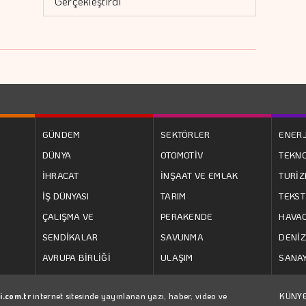
Gerçekleştirdi
GÜNDEM
SEKTÖRLER
ENERJ
DÜNYA
OTOMOTİV
TEKNO
İHRACAT
İNŞAAT VE EMLAK
TURİ
İŞ DÜNYASI
TARIM
TEKST
ÇALIŞMA VE
PERAKENDE
HAVAC
SENDİKALAR
SAVUNMA
DENİZ
AVRUPA BİRLİĞİ
ULAŞIM
SANAY
i.com.tr
internet sitesinde yayınlanan yazı, haber, video ve
KÜNY