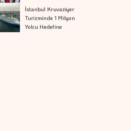
İstanbul Kruvaziyer
Turizminde 1 Milyon
Yolcu Hedefine
İlerliyor
Orman Yangınları İş
Dünyasının Risk
Haritasını
Değiştiriyor
"Bütçe Açığının Milli
Gelire Oranını,
%2,9'a Düşürdük"
İşveren Markasının
Geleceğini
şekillendiren
Akademi 16. Kez
Armada Gıda'nın