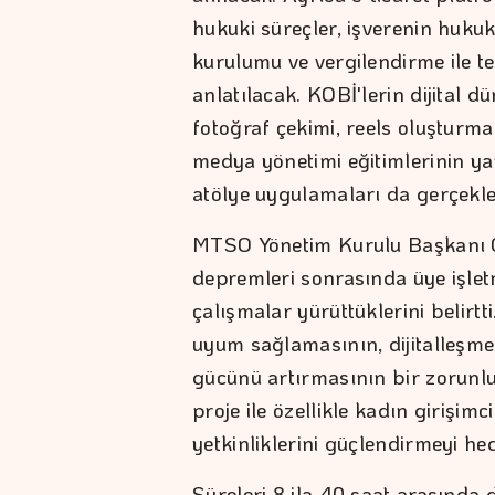
hukuki süreçler, işverenin hukuk
kurulumu ve vergilendirme ile teş
anlatılacak. KOBİ'lerin dijital
fotoğraf çekimi, reels oluşturma,
medya yönetimi eğitimlerinin yanı 
atölye uygulamaları da gerçekleş
MTSO Yönetim Kurulu Başkanı 
depremleri sonrasında üye işlet
çalışmalar yürüttüklerini belirt
uyum sağlamasının, dijitalleşme
gücünü artırmasının bir zorunlu
proje ile özellikle kadın girişimci
yetkinliklerini güçlendirmeyi hed
Süreleri 8 ila 40 saat arasında