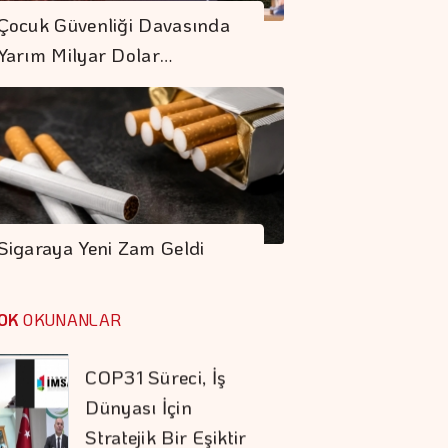
Çocuk Güvenliği Davasında
Zinciri De Durur"
Yarım Milyar Dolar…
Barışın Ekonomik
Getirisi Yüksek
Doğru Boya Seçimi
Konutun Değerini
Koruyor
Sigaraya Yeni Zam Geldi
Otomotiv İhracatı
Temmuzda 3,6
OK
OKUNANLAR
Milyar Dolar Oldu
COP31 Süreci, İş
Dünyası İçin
Stratejik Bir Eşiktir