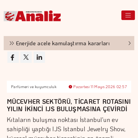
Enerjide acele kamulaştırma kararları
Poli
Parfümeri ve kuyumculuk
Pazartesi 11 Mayıs 2026 02:57
MÜCEVHER SEKTÖRÜ, TİCARET ROTASINI
YILIN İKİNCİ IJS BULUŞMASINA ÇEVİRDİ
Kıtaların buluşma noktası İstanbul'un ev
sahipliği yaptığı IJS Istanbul Jewelry Show,