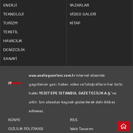
ENERJİ
YAZARLAR
TEKNOLOJİ
VİDEO GALERİ
TURİZM
KİTAP
TEKSTİL
HAVACILIK
DENİZCİLİK
SANAYİ
www.analizgazetesi.com.tr
internet sitesinde
yayınlanan yazı, haber, video ve fotoğrafların her türlü
hakkı
YEDİTEPE İSTANBUL GAZETECİLİK A.Ş.
'ne
aittir. İzin almadan kaynak gösterilerek dahi iktibas
edilemez.
RSS
KÜNYE
Web Tasarım:
GİZLİLİK POLİTİKASI