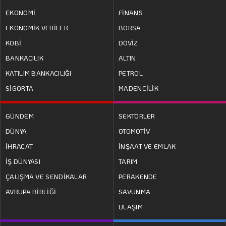
EKONOMİ
FİNANS
EKONOMİK VERİLER
BORSA
KOBİ
DÖVİZ
BANKACILIK
ALTIN
KATILIM BANKACILIĞI
PETROL
SİGORTA
MADENCİLİK
GÜNDEM
SEKTÖRLER
DÜNYA
OTOMOTİV
İHRACAT
İNŞAAT VE EMLAK
İŞ DÜNYASI
TARIM
ÇALIŞMA VE SENDİKALAR
PERAKENDE
AVRUPA BİRLİĞİ
SAVUNMA
ULAŞIM