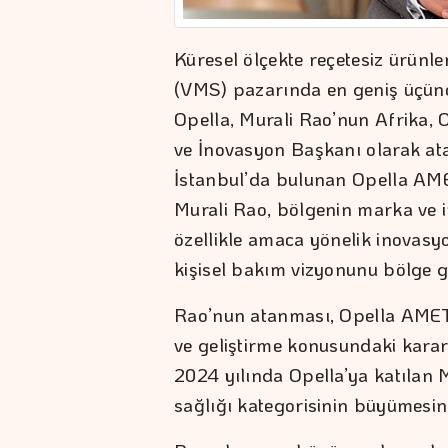
Küresel ölçekte reçetesiz ürünle
(VMS) pazarında en geniş üçünc
Opella, Murali Rao’nun Afrika,
ve İnovasyon Başkanı olarak at
İstanbul’da bulunan Opella AM
Murali Rao, bölgenin marka ve in
özellikle amaca yönelik inovas
kişisel bakım vizyonunu bölge g
Rao’nun atanması, Opella AMET’
ve geliştirme konusundaki kararl
2024 yılında Opella’ya katılan
sağlığı kategorisinin büyümesini