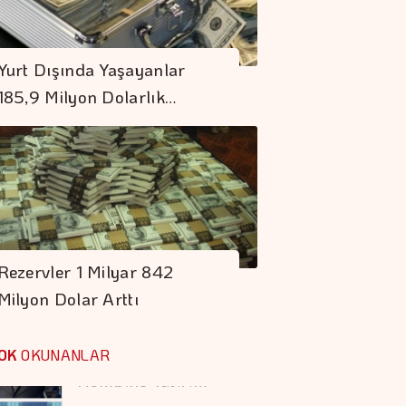
Borsa Günün İlk
Yarısında Değer
Yurt Dışında Yaşayanlar
Kazandı
185,9 Milyon Dolarlık…
Geleceğin Hasadı
Programı Türkiye'de
Başlıyor
Borç Kıskacı
Derinleşiyor
Rezervler 1 Milyar 842
Milyon Dolar Arttı
Koç Holding 1,7
Milyar Dolar
OK
OKUNANLAR
Kombine Yatırım
Yaptı
Şekerbank'tan Yılın