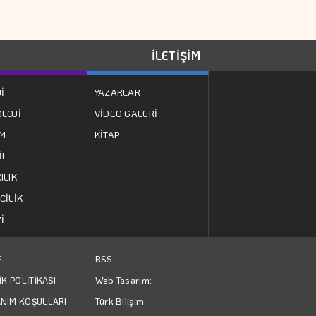
İşveren Markasının
Geleceğini
şekillendiren
İLETİŞİM
Akademi 16. Kez
Orman Yangınları İş
İ
YAZARLAR
Başlıyor
Dünyasının Risk
LOJİ
VİDEO GALERİ
Haritasını
ZM
KİTAP
Değiştiriyor
İL
Modern Alman
ILIK
Edebiyatı
CİLİK
İ
Temmuz Enflasyonu
Dezenflasyon
RSS
E
Sürecini Destekledi
Web Tasarım:
İK POLİTİKASI
Türkiye İş Bankası
Türk Bilişim
NIM KOŞULLARI