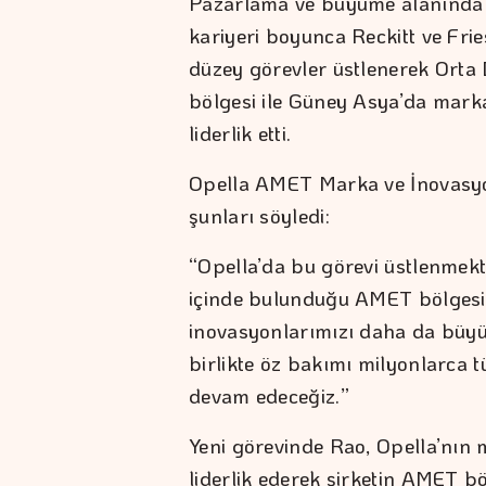
Pazarlama ve büyüme alanında 2
kariyeri boyunca Reckitt ve Fri
düzey görevler üstlenerek Orta
bölgesi ile Güney Asya’da marka
liderlik etti.
Opella AMET Marka ve İnovasyon 
şunları söyledi:
“Opella’da bu görevi üstlenmek
içinde bulunduğu AMET bölgesi
inovasyonlarımızı daha da büyüt
birlikte öz bakımı milyonlarca tü
devam edeceğiz.”
Yeni görevinde Rao, Opella’nın 
liderlik ederek şirketin AMET 