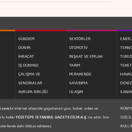
GÜNDEM
SEKTÖRLER
ENERJ
DÜNYA
OTOMOTİV
TEKNO
İHRACAT
İNŞAAT VE EMLAK
TURİ
İŞ DÜNYASI
TARIM
TEKST
ÇALIŞMA VE
PERAKENDE
HAVAC
SENDİKALAR
SAVUNMA
DENİZ
AVRUPA BİRLİĞİ
ULAŞIM
SANAY
i.com.tr
internet sitesinde yayınlanan yazı, haber, video ve
KÜNY
ürlü hakkı
YEDİTEPE İSTANBUL GAZETECİLİK A.Ş.
'ne aittir. İzin
GİZLİL
erilerek dahi iktibas edilemez.
KULLA