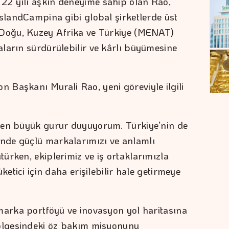
2 yılı aşkın deneyime sahip olan Rao,
eslandCampina gibi global şirketlerde üst
 Doğu, Kuzey Afrika ve Türkiye (MENAT)
ların sürdürülebilir ve kârlı büyümesine
Başkanı Murali Rao, yeni göreviyle ilgili
ten büyük gurur duyuyorum. Türkiye’nin de
nde güçlü markalarımızı ve anlamlı
ürken, ekiplerimiz ve iş ortaklarımızla
ketici için daha erişilebilir hale getirmeye
marka portföyü ve inovasyon yol haritasına
bölgesindeki öz bakım misyonunu