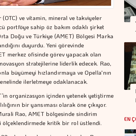
r (OTC) ve vitamin, mineral ve takviyeler
ü portföye sahip öz bakım odaklı şirket
 Orta Doğu ve Türkiye (AMET) Bölgesi Marka
andığını duyurdu. Yeni görevinde
ET merkez ofisinde görev yapacak olan
ovasyon stratejilerine liderlik edecek. Rao,
yonla büyümeyi hızlandırmaya ve Opella'nın
enelinde ilerletmeye odaklanacak.
in organizasyon içinden yetenek yetiştirme
ılığının bir yansıması olarak öne çıkıyor.
 Murali Rao, AMET bölgesinde sindirim
EN Ç
 ölçeklendirmede kritik bir rol üstlendi.