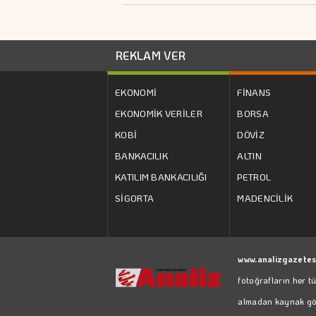
REKLAM VER
EKONOMİ
FİNANS
EKONOMİK VERİLER
BORSA
KOBİ
DÖVİZ
BANKACILIK
ALTIN
KATILIM BANKACILIĞI
PETROL
SİGORTA
MADENCİLİK
www.analizgazetes
fotoğrafların her t
almadan kaynak göst