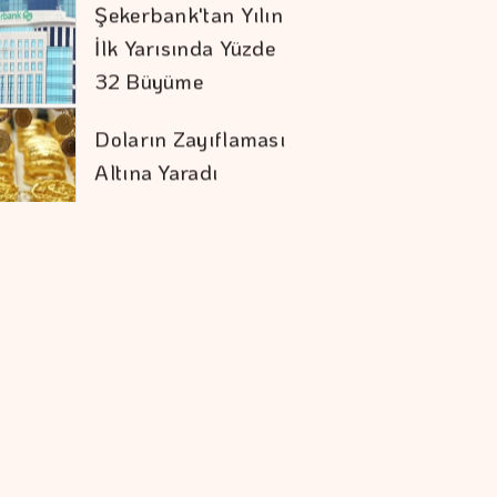
İlk Yarısında Yüzde
32 Büyüme
Doların Zayıflaması
Altına Yaradı
İran İle Umman
Hürmüz Geçişi
Konusunda Anlaştı
COP31 Süreci, İş
Dünyası İçin
Stratejik Bir Eşiktir
Google'ın Yapay
Zeka Biriminde üst