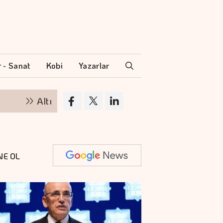
r - Sanat
Kobi
Yazarlar
Altının kilogramı 6 milyon 500 bin liraya yükseld
NE OL