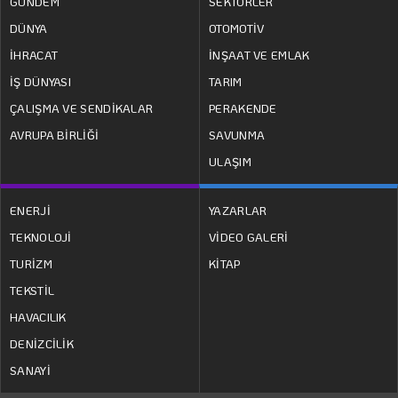
GÜNDEM
SEKTÖRLER
DÜNYA
OTOMOTİV
İHRACAT
İNŞAAT VE EMLAK
İŞ DÜNYASI
TARIM
ÇALIŞMA VE SENDİKALAR
PERAKENDE
AVRUPA BİRLİĞİ
SAVUNMA
ULAŞIM
ENERJİ
YAZARLAR
TEKNOLOJİ
VİDEO GALERİ
TURİZM
KİTAP
TEKSTİL
HAVACILIK
DENİZCİLİK
SANAYİ