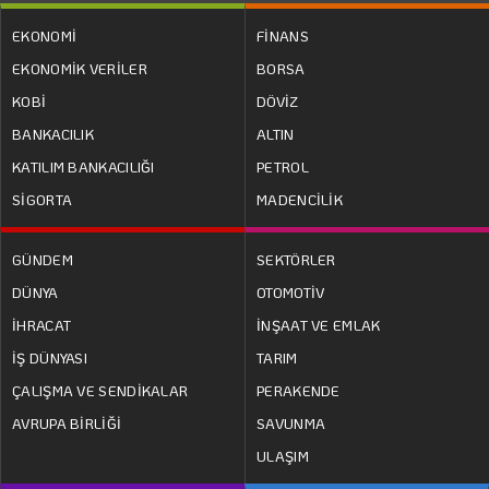
EKONOMİ
FİNANS
EKONOMİK VERİLER
BORSA
KOBİ
DÖVİZ
BANKACILIK
ALTIN
KATILIM BANKACILIĞI
PETROL
SİGORTA
MADENCİLİK
GÜNDEM
SEKTÖRLER
DÜNYA
OTOMOTİV
İHRACAT
İNŞAAT VE EMLAK
İŞ DÜNYASI
TARIM
ÇALIŞMA VE SENDİKALAR
PERAKENDE
AVRUPA BİRLİĞİ
SAVUNMA
ULAŞIM