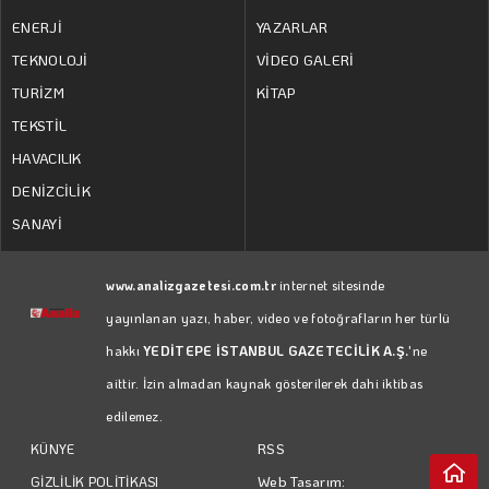
ENERJİ
YAZARLAR
TEKNOLOJİ
VİDEO GALERİ
TURİZM
KİTAP
TEKSTİL
HAVACILIK
DENİZCİLİK
SANAYİ
www.analizgazetesi.com.tr
internet sitesinde
yayınlanan yazı, haber, video ve fotoğrafların her türlü
hakkı
YEDİTEPE İSTANBUL GAZETECİLİK A.Ş.
'ne
aittir. İzin almadan kaynak gösterilerek dahi iktibas
edilemez.
RSS
KÜNYE
Web Tasarım:
GİZLİLİK POLİTİKASI